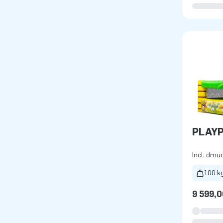
PLAYP
Incl. dm
100 k
9 599,0