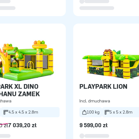
ARK XL DINO
PLAYPARK LION
HANU ZAMEK
uchawa
Incl. dmuchawa
4.5 x 4.5 x 2.8m
100 kg
5 x 5 x 2.8m
0 zł
7 039,20 zł
9 599,00 zł