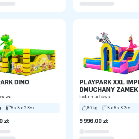
ARK DINO
PLAYPARK XXL IMP
DMUCHANY ZAMEK
uchawa
Incl. dmuchawa
g
5 x 5 x 2.8m
80 kg
5 x 5 x 3.2m
0 zł
9 996,00 zł