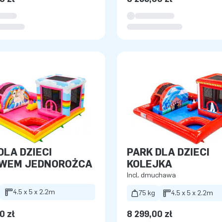
DLA DZIECI
PARK DLA DZIECI
WEM JEDNOROŻCA
KOLEJKA
Incl. dmuchawa
4.5 x 5 x 2.2m
75 kg
4.5 x 5 x 2.2m
0 zł
8 299,00 zł