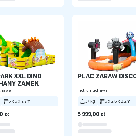
ARK XXL DINO
PLAC ZABAW DISC
HANY ZAMEK
uchawa
Incl. dmuchawa
5 x 5 x 2.7m
37 kg
5 x 2.6 x 2.2m
0 zł
5 999,00 zł