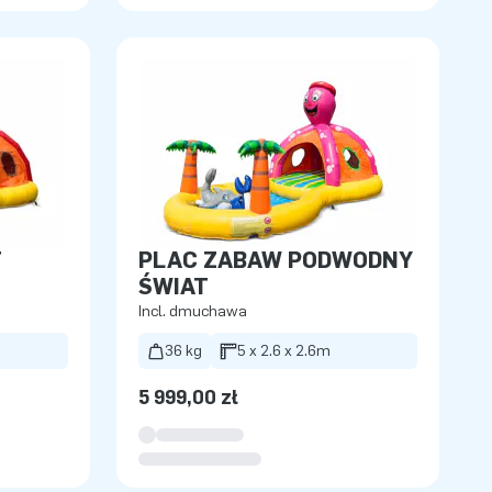
T
PLAC ZABAW PODWODNY
ŚWIAT
Incl. dmuchawa
36 kg
5 x 2.6 x 2.6m
5 999,00 zł