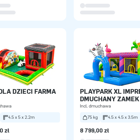
DLA DZIECI FARMA
PLAYPARK XL IMPR
DMUCHANY ZAMEK
uchawa
Incl. dmuchawa
4.5 x 5 x 2.2m
75 kg
4.5 x 4.5 x 3.5m
0 zł
8 799,00 zł