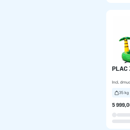
PLAC
Incl. dm
35 kg
5 999,0