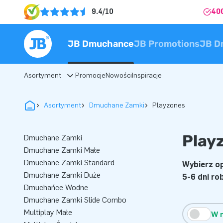
9.4/10
40
JB Dmuchance
JB Promotions
JB D
Asortyment
Promocje
Nowości
Inspiracje
Asortyment
Dmuchane Zamki
Playzones
Play
Dmuchane Zamki
Dmuchane Zamki Małe
Dmuchane Zamki Standard
Wybierz op
Dmuchane Zamki Duże
5-6 dni ro
Dmuchańce Wodne
Dmuchane Zamki Slide Combo
Multiplay Małe
W 