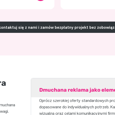
ontaktuj się z nami i zamów bezpłatny projekt bez zobowią
ra
Dmuchana reklama jako elem
Oprócz szerokiej oferty standardowych pr
Dmuchana
dopasowane do indywidualnych potrzeb. Każ
wagi.
wizualną oraz celami komunikacyjnymi firm