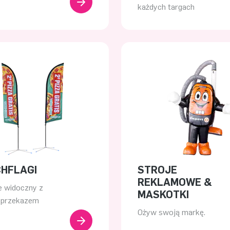
każdych targach
HFLAGI
STROJE
REKLAMOWE &
 widoczny z
MASKOTKI
 przekazem
Ożyw swoją markę.