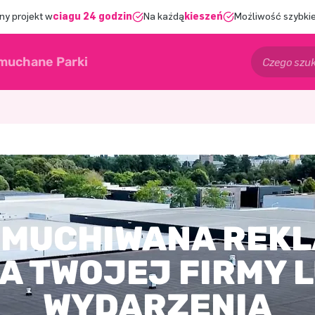
ny projekt w
ciągu 24 godzin
Na każdą
kieszeń
Możliwość szybkie
muchane Parki
MUCHIWANA REK
A TWOJEJ FIRMY 
WYDARZENIA