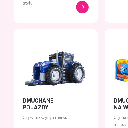
stylu
DMUCHANE
DMU
POJAZDY
NA W
Ożyw maszyny i marki.
Gry na 
maksy