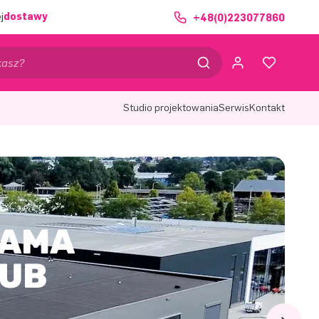
j
dostawy
+48(0)223077860
Studio projektowania
Serwis
Kontakt
LAMA
LUB