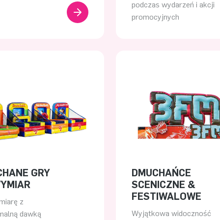
podczas wydarzeń i akcji
promocyjnych
CHANE GRY
DMUCHAŃCE
YMIAR
SCENICZNE &
FESTIWALOWE
miarę z
Wyjątkowa widoczność
malną dawką