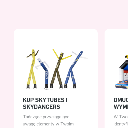
KUP SKYTUBES I
DMU
SKYDANCERS
WYM
Tańczące przyciągające
W Twoi
uwagę elementy w Twoim
identyfi