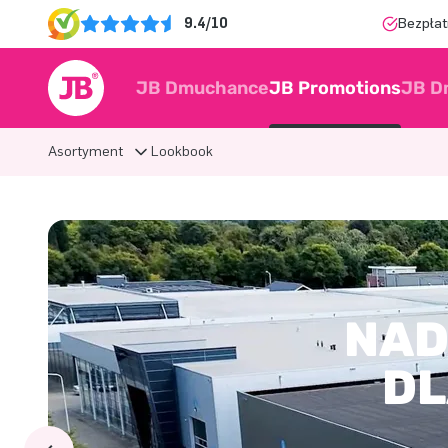
9.4/10
Bezpłat
JB Dmuchance
JB Promotions
JB D
Asortyment
Lookbook
NAD
DL