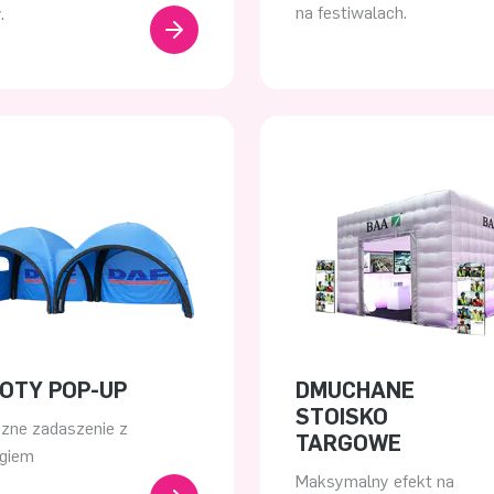
na festiwalach.
.
OTY POP-UP
DMUCHANE
STOISKO
czne zadaszenie z
TARGOWE
ngiem
Maksymalny efekt na