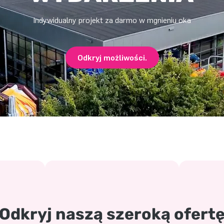
Indywidualny projekt za darmo w mgnieniu oka
Odkryj możliwości.
Odkryj naszą szeroką ofert