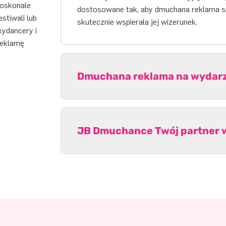
doskonale
dostosowane tak, aby dmuchana reklama spó
stiwali lub
skutecznie wspierała jej wizerunek.
kydancery i
reklamę
Dmuchana reklama na wydarze
JB Dmuchance Twój partner 