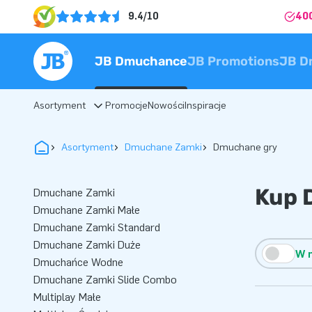
9.4/10
40
JB Dmuchance
JB Promotions
JB D
Asortyment
Promocje
Nowości
Inspiracje
Asortyment
Dmuchane Zamki
Dmuchane gry
Kup 
Dmuchane Zamki
Dmuchane Zamki Małe
Dmuchane Zamki Standard
Dmuchane Zamki Duże
W 
Dmuchańce Wodne
Dmuchane Zamki Slide Combo
Multiplay Małe