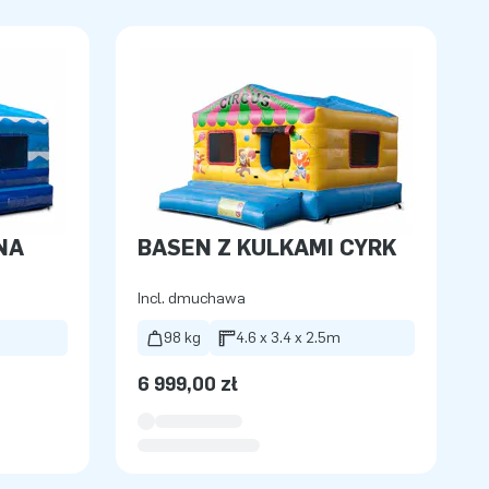
NA
BASEN Z KULKAMI CYRK
Incl. dmuchawa
98 kg
4.6 x 3.4 x 2.5m
6 999,00 zł