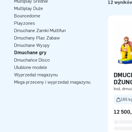
Multiplay Średnie
12 wynikó
Multiplay Duże
Bouncedome
Playzones
Dmuchane Zamki Multifun
Dmuchany Plac Zabaw
Dmuchane Wyspy
Dmuchane gry
Dmuchańce Disco
Ulubione modele
DMUC
Wyprzedaż magazynu
DŻUN
Mega przeceny i wyprzedaż magazynu
Incl. dm
165 k
12 500,