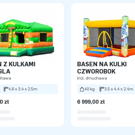
 Z KULKAMI
BASEN NA KULKI
GLA
CZWOROBOK
uchawa
Incl. dmuchawa
4.6 x 3.4 x 2.5m
40 kg
3.5 x 4.4 x 2.4m
0 zł
6 999,00 zł