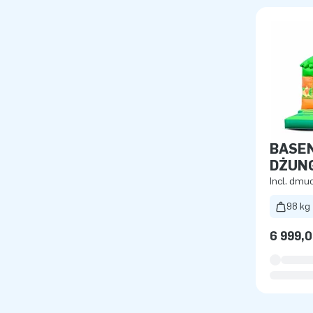
BASEN
DŻUN
Incl. dm
98 kg
6 999,0