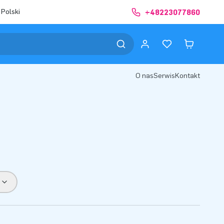
 Polski
+48223077860
O nas
Serwis
Kontakt