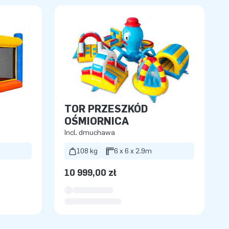
TOR PRZESZKÓD
OŚMIORNICA
Incl. dmuchawa
108 kg
6 x 6 x 2.9m
10 999,00 zł