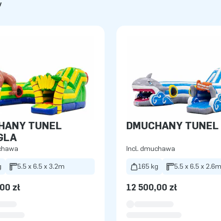
w
HANY TUNEL
DMUCHANY TUNEL 
GLA
uchawa
Incl. dmuchawa
g
5.5 x 6.5 x 3.2m
165 kg
5.5 x 6.5 x 2.6
00 zł
12 500,00 zł