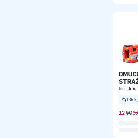
DMUC
STRA
Incl. dm
165 k
12 500,