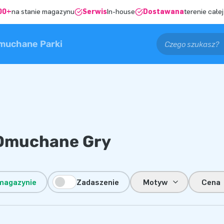
00+
na stanie magazynu
Serwis
In-house
Dostawana
terenie całej
muchane Parki
Dmuchane Gry
magazynie
Zadaszenie
Motyw
Cena