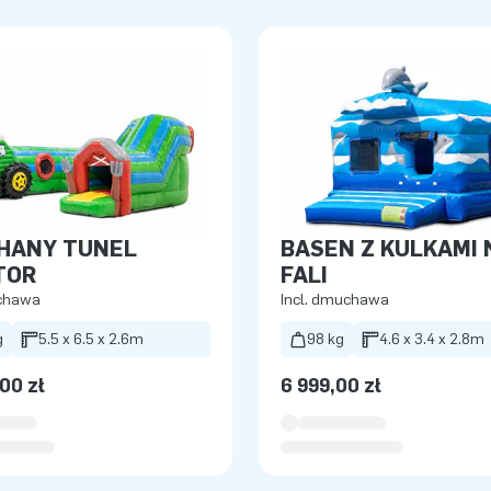
HANY TUNEL
BASEN Z KULKAMI 
TOR
FALI
uchawa
Incl. dmuchawa
g
5.5 x 6.5 x 2.6m
98 kg
4.6 x 3.4 x 2.8m
00 zł
6 999,00 zł