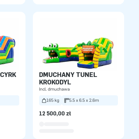
 CYRK
DMUCHANY TUNEL
KROKODYL
Incl. dmuchawa
m
165 kg
5.5 x 6.5 x 2.6m
12 500,00 zł