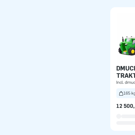
DMUC
TRAK
Incl. dm
165 k
12 500,