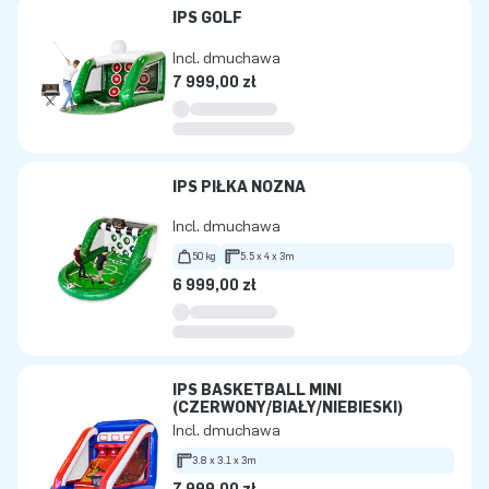
IPS GOLF
Incl. dmuchawa
7 999,00 zł
IPS PIŁKA NOŻNA
Incl. dmuchawa
50 kg
5.5 x 4 x 3m
6 999,00 zł
IPS BASKETBALL MINI
(CZERWONY/BIAŁY/NIEBIESKI)
Incl. dmuchawa
3.8 x 3.1 x 3m