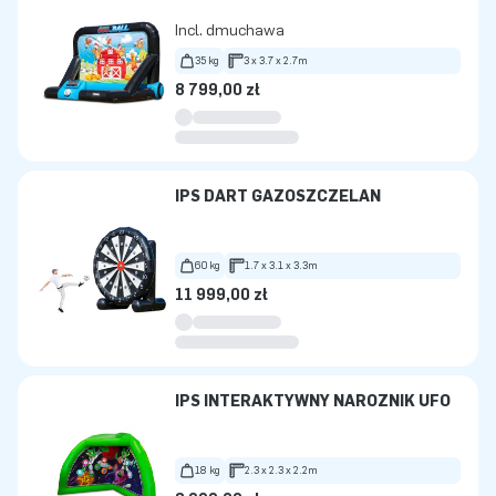
Incl. dmuchawa
35 kg
3 x 3.7 x 2.7m
8 799,00 zł
IPS DART GAZOSZCZELAN
60 kg
1.7 x 3.1 x 3.3m
11 999,00 zł
IPS INTERAKTYWNY NAROŻNIK UFO
18 kg
2.3 x 2.3 x 2.2m