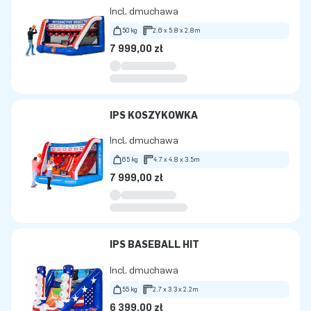
Incl. dmuchawa
50 kg
2.6 x 5.8 x 2.8m
7 999,00 zł
IPS KOSZYKÓWKA
Incl. dmuchawa
65 kg
4.7 x 4.8 x 3.5m
7 999,00 zł
IPS BASEBALL HIT
Incl. dmuchawa
55 kg
2.7 x 3.3 x 2.2m
6 399,00 zł