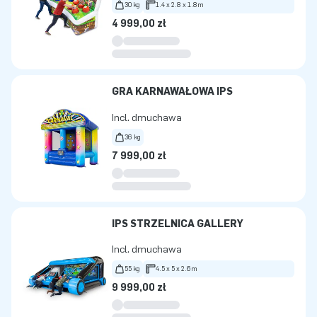
30 kg
1.4 x 2.8 x 1.8m
4 999,00 zł
GRA KARNAWAŁOWA IPS
Incl. dmuchawa
36 kg
7 999,00 zł
IPS STRZELNICA GALLERY
Incl. dmuchawa
55 kg
4.5 x 5 x 2.6m
9 999,00 zł