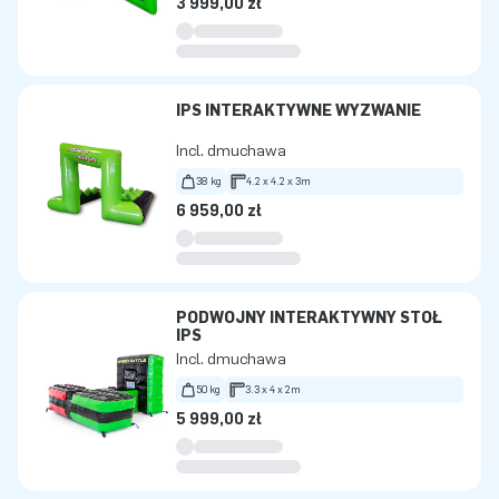
3 999,00 zł
IPS INTERAKTYWNE WYZWANIE
Incl. dmuchawa
38 kg
4.2 x 4.2 x 3m
6 959,00 zł
PODWÓJNY INTERAKTYWNY STÓŁ
IPS
Incl. dmuchawa
50 kg
3.3 x 4 x 2m
5 999,00 zł