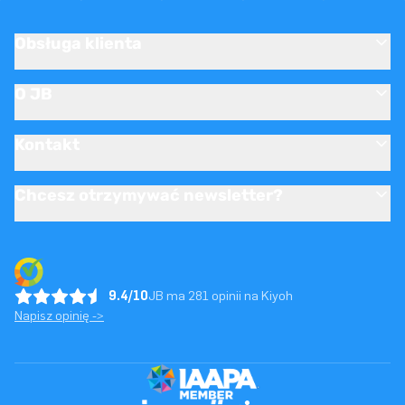
Obsługa klienta
O JB
Kontakt
Chcesz otrzymywać newsletter?
9.4/10
JB ma 281 opinii na Kiyoh
Napisz opinię ->