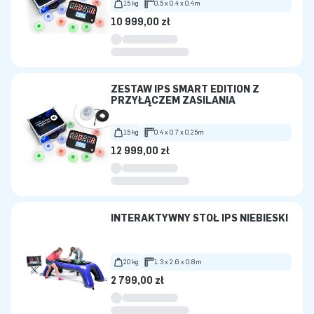
15 kg
0.5 x 0.4 x 0.4m
10 999,00 zł
ZESTAW IPS SMART EDITION Z
PRZYŁĄCZEM ZASILANIA
15 kg
0.4 x 0.7 x 0.25m
12 999,00 zł
INTERAKTYWNY STÓŁ IPS NIEBIESKI
20 kg
1.3 x 2.6 x 0.8m
2 799,00 zł