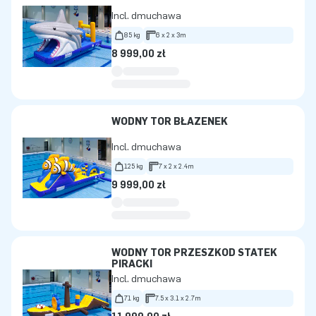
Incl. dmuchawa
85 kg
6 x 2 x 3m
8 999,00 zł
WODNY TOR BŁAZENEK
Incl. dmuchawa
125 kg
7 x 2 x 2.4m
9 999,00 zł
WODNY TOR PRZESZKÓD STATEK
PIRACKI
Incl. dmuchawa
71 kg
7.5 x 3.1 x 2.7m