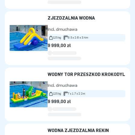
ZJEŻDŻALNIA WODNA
Incl. dmuchawa
125 kg
6.5 x 2.6 x 3.4m
9 999,00 zł
WODNY TOR PRZESZKÓD KROKODYL
Incl. dmuchawa
125 kg
7 x 1.7 x 2.2m
9 999,00 zł
WODNA ZJEŻDŻALNIA REKIN