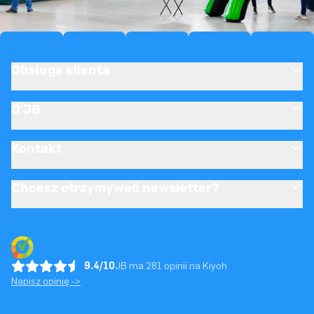
Obsługa klienta
O JB
Kontakt
Chcesz otrzymywać newsletter?
9.4/10
JB ma 281 opinii na Kiyoh
Napisz opinię ->