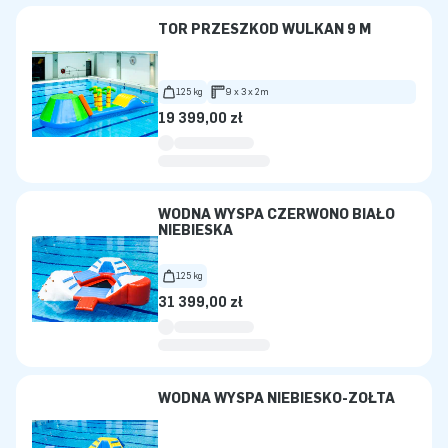
TOR PRZESZKÓD WULKAN 9 M
125 kg
9 x 3 x 2m
19 399,00 zł
WODNA WYSPA CZERWONO BIAŁO
NIEBIESKA
125 kg
31 399,00 zł
WODNA WYSPA NIEBIESKO-ŻÓŁTA