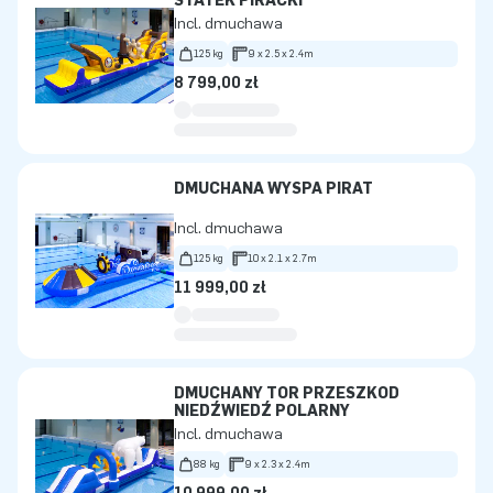
STATEK PIRACKI
Incl. dmuchawa
125 kg
9 x 2.5 x 2.4m
8 799,00 zł
DMUCHANA WYSPA PIRAT
Incl. dmuchawa
125 kg
10 x 2.1 x 2.7m
11 999,00 zł
DMUCHANY TOR PRZESZKÓD
NIEDŹWIEDŹ POLARNY
Incl. dmuchawa
88 kg
9 x 2.3 x 2.4m