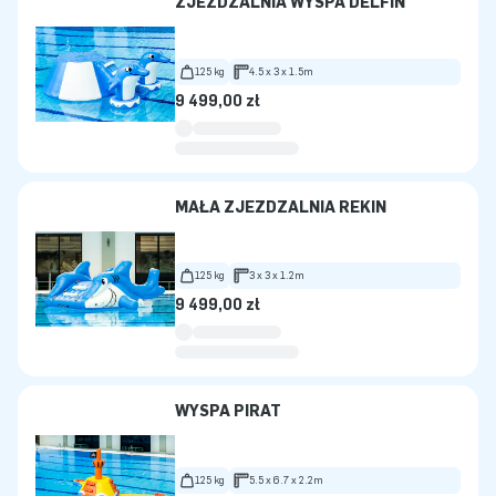
ZJEŻDŻALNIA WYSPA DELFIN
125 kg
4.5 x 3 x 1.5m
9 499,00 zł
MAŁA ZJEŻDŻALNIA REKIN
125 kg
3 x 3 x 1.2m
9 499,00 zł
WYSPA PIRAT
125 kg
5.5 x 6.7 x 2.2m