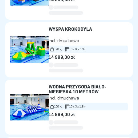
WYSPA KROKODYLA
Incl. dmuchawa
120 kg
10 x 6 x 3.3m
14 999,00 zł
WODNA PRZYGODA BIAŁO-
NIEBIESKA 10 METRÓW
Incl. dmuchawa
100 kg
10 x 3 x 1.8m
14 999,00 zł