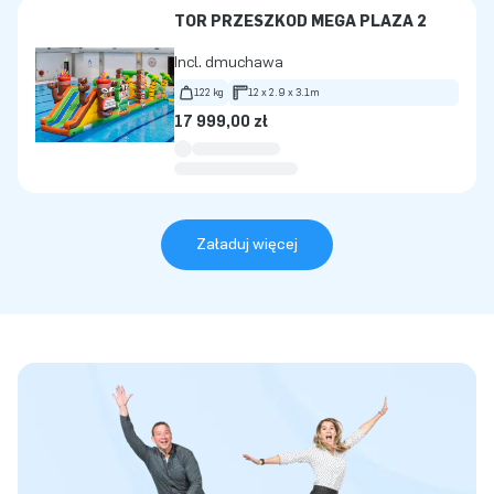
TOR PRZESZKÓD MEGA PLAŻA 2
Incl. dmuchawa
122 kg
12 x 2.9 x 3.1m
17 999,00 zł
Załaduj więcej