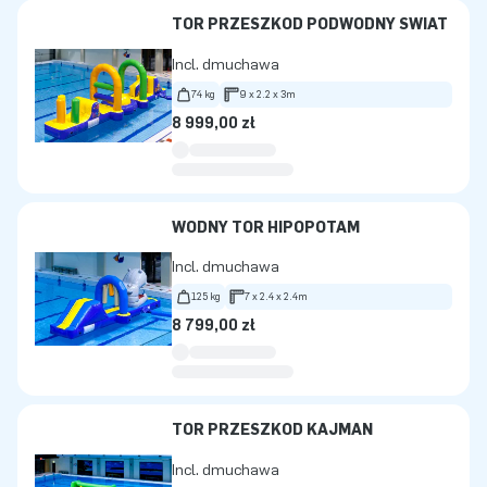
TOR PRZESZKÓD PODWODNY ŚWIAT
Incl. dmuchawa
74 kg
9 x 2.2 x 3m
8 999,00 zł
WODNY TOR HIPOPOTAM
Incl. dmuchawa
125 kg
7 x 2.4 x 2.4m
8 799,00 zł
TOR PRZESZKÓD KAJMAN
Incl. dmuchawa