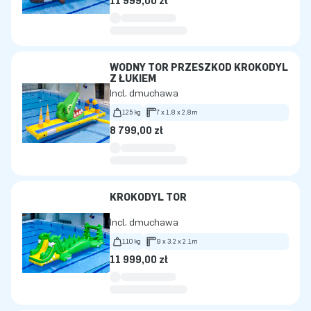
11 999,00 zł
WODNY TOR PRZESZKÓD KROKODYL
Z ŁUKIEM
Incl. dmuchawa
125 kg
7 x 1.8 x 2.8m
8 799,00 zł
KROKODYL TOR
Incl. dmuchawa
110 kg
9 x 3.2 x 2.1m
11 999,00 zł