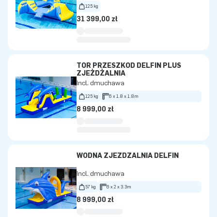
125 kg
31 399,00 zł
TOR PRZESZKÓD DELFIN PLUS
ZJEŻDŻALNIA
Incl. dmuchawa
125 kg
6 x 1.8 x 1.8m
8 999,00 zł
WODNA ZJEŻDŻALNIA DELFIN
Incl. dmuchawa
57 kg
6 x 2 x 3.3m
8 999,00 zł