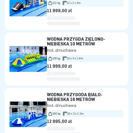
122 kg
12 x 2 x 3m
11 999,00 zł
WODNA PRZYGDA ZIELONO-
NIEBIESKA 10 METRÓW
Incl. dmuchawa
100 kg
10 x 3 x 1.8m
11 999,00 zł
WODNA PRZYGODA BIAŁO-
NIEBIESKA 16 METRÓW
Incl. dmuchawa
160 kg
16 x 3 x 2.3m
12 995,00 zł