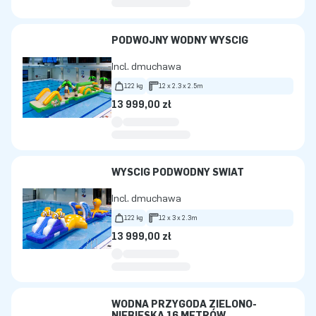
PODWÓJNY WODNY WYŚCIG
Incl. dmuchawa
122 kg
12 x 2.3 x 2.5m
13 999,00 zł
WYŚCIG PODWODNY ŚWIAT
Incl. dmuchawa
122 kg
12 x 3 x 2.3m
13 999,00 zł
WODNA PRZYGODA ZIELONO-
NIEBIESKA 16 METRÓW