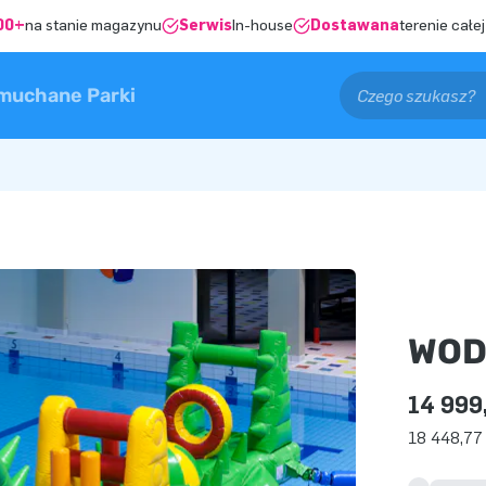
00+
na stanie magazynu
Serwis
In-house
Dostawana
terenie całej
muchane Parki
WOD
14 999
18 448,77 