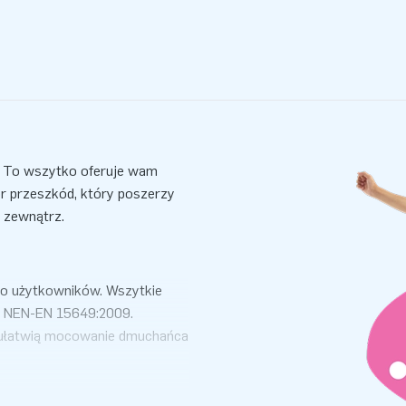
y. To wszytko oferuje wam
r przeszkód, który poszerzy
na zewnątrz.
wo użytkowników. Wszytkie
wa NEN-EN 15649:2009.
 ułatwią mocowanie dmuchańca
. Przy zakupie wodnych
at bezpieczeństwa oraz
a.