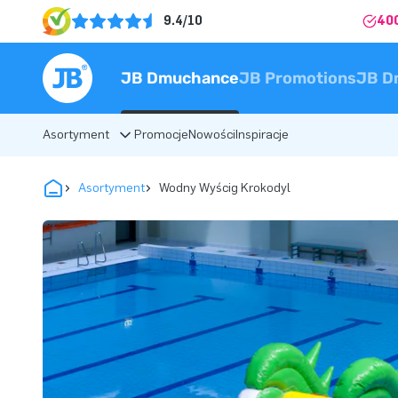
9.4/10
40
JB Dmuchance
JB Promotions
JB D
Asortyment
Promocje
Nowości
Inspiracje
Asortyment
Wodny Wyścig Krokodyl