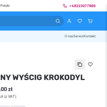
 Polski
+48223077860
O nas
Serwis
Kontakt
NY WYŚCIG KROKODYL
,00 zł
zł (z VAT)