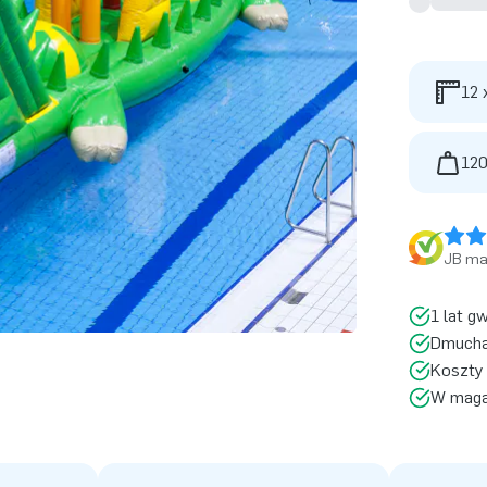
12 
120
JB ma 
1 lat g
Dmucha
Koszty 
W magaz