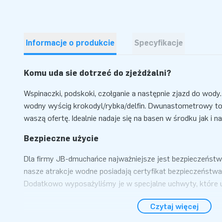
Informacje o produkcie
Specyfikacje
Komu uda sie dotrzeć do zjeżdżalni?
Wspinaczki, podskoki, czołganie a następnie zjazd do wod
wodny wyścig krokodyl/rybka/delfin. Dwunastometrowy to
waszą ofertę. Idealnie nadaje się na basen w środku jak i 
Bezpieczne użycie
Dla firmy JB-dmuchańce najważniejsze jest bezpieczeńst
nasze atrakcje wodne posiadają certyfikat bezpieczeńst
Dodatkowo wyposażyliśmy je w specjalne uchwyty, które
na wodzie oraz w drążki dla dodatkowego bezpieczeństwa
Czytaj więcej
atrakcji otrzymasz dmuchawę, instrukcję obsługi, certyfik
materiał mocujący. Kompletny zestwa, który posłuży na lat