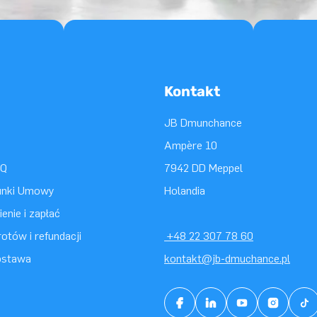
Kontakt
JB Dmunchance
Ampère 10
AQ
7942 DD Meppel
unki Umowy
Holandia
enie i zapłać
otów i refundacji
+48 22 307 78 60
ostawa
kontakt@jb-dmuchance.pl