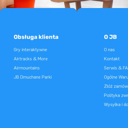
Obsługa klienta
O JB
Gry interaktywne
O nas
Airtracks & More
Kontakt
Airmountains
Serwis & F
JB Dmuchane Parki
Ogólne War
Złóż zamówi
Polityka zwr
Wysyłka i d