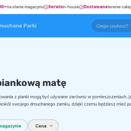
00+
na stanie magazynu
Serwis
In-house
Dostawana
terenie całej
muchane Parki
piankową matę
owania z pianki mogą być używane zarówno w pomieszczeniach, ja
 wokół swojego dmuchanego zamku, dzięki czemu będziesz mieć p
magazynie
Cena