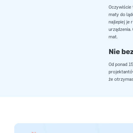
Oczywiście 
maty do ląd
najlepiej j
urządzenia.
mat.
Nie be
Od ponad 15
projektantó
że otrzymasz