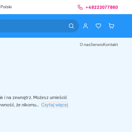
 Polski
+48223077860
O nas
Serwis
Kontakt
k i na zewnątrz. Możesz umieścić
ewność, że nikomu
...
Czytaj więcej