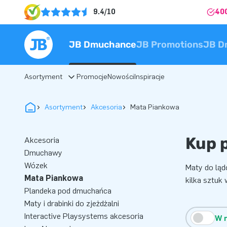
9.4/10
40
JB Dmuchance
JB Promotions
JB D
Asortyment
Promocje
Nowości
Inspiracje
Asortyment
Akcesoria
Mata Piankowa
Kup 
Akcesoria
Dmuchawy
Wózek
Maty do ląd
Mata Piankowa
kilka sztuk
Plandeka pod dmuchańca
Maty i drabinki do zjeżdżalni
Interactive Playsystems akcesoria
W 