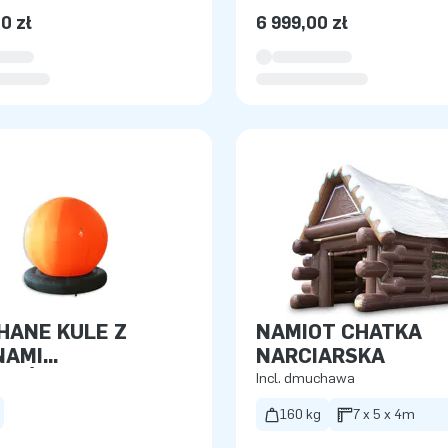
0 zł
6 999,00 zł
HANE KULE Z
NAMIOT CHATKA
NAMI
NARCIARSKA
RAŃCZOWY
Incl. dmuchawa
160 kg
7 x 5 x 4m