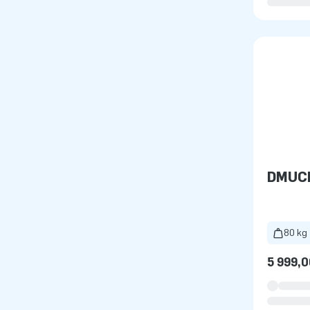
DMUC
80 kg
5 999,0