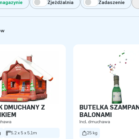
magazynie
Zjeżdżalnia
Zadaszenie
ów
K DMUCHANY Z
BUTELKA SZAMPAN
IKIEM
BALONAMI
uchawa
Incl. dmuchawa
g
5.2 x 5 x 5.1m
25 kg