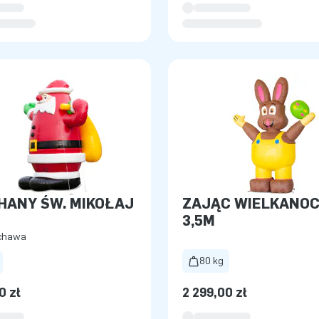
HANY ŚW. MIKOŁAJ
ZAJĄC WIELKANO
3,5M
uchawa
80 kg
0 zł
2 299,00 zł