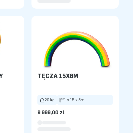
Y
TĘCZA 15X8M
20 kg
1 x 15 x 8m
9 999,00 zł