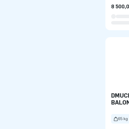
8 500,0
DMUC
BALO
POMA
65 kg