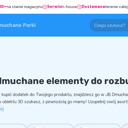
00+
na stanie magazynu
Serwis
In-house
Dostawana
terenie całej
muchane Parki
dmuchane elementy do roz
z kupić dodatek do Twojego produktu, znajdziesz go w JB Dmuchańc
obiektu 3D szukasz, z pewnością go mamy! Uzupełnij swój asor
ej