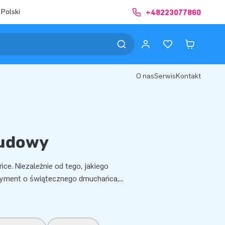
 Polski
+48223077860
O nas
Serwis
Kontakt
budowy
e. Niezależnie od tego, jakiego
tyment o świątecznego dmuchańca,
...