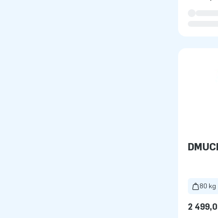
DMUC
80 kg
2 499,0