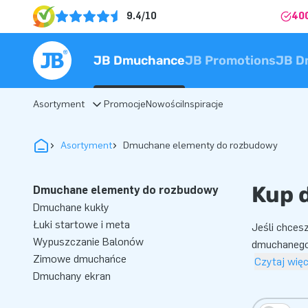
9.4/10
40
JB Dmuchance
JB Promotions
JB D
Asortyment
Promocje
Nowości
Inspiracje
Asortyment
Dmuchane elementy do rozbudowy
Kup 
Dmuchane elementy do rozbudowy
Dmuchane kukły
Łuki startowe i meta
Jeśli chces
Wypuszczanie Balonów
dmuchanego 
Zimowe dmuchańce
Czytaj więc
Dmuchany ekran