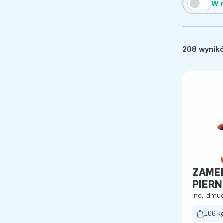
W 
208 wynik
ZAME
PIERN
Incl. dm
106 k