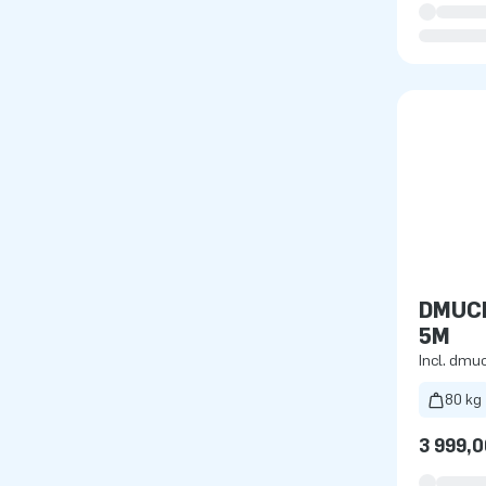
DMUC
5M
Incl. dm
80 kg
3 999,0