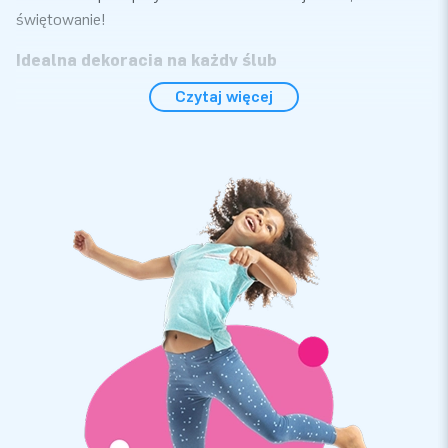
świętowanie!
Idealna dekoracja na każdy ślub
Czytaj więcej
Figurka dmuchana nie jest tylko zabawna, ale także
superpraktyczna. W kilka minut para stoi stabilnie dzięki
dołączonej dmuchawie. Idealna jako dekoracja na ślub,
przyjęcie w ogrodzie lub niespodziankę od przyjaciół i
rodziny. Kołki, liny i torba na przechowywanie w zestawie –
gotowe do użycia za jednym razem. Ustaw, podłącz i niech
miłość przemówi!
Jakość i obsługa od JB‑Dmuchańce
Jak należny oczekiwać od JB, ta dmuchana para młoda
charakteryzuje się doskonałą jakością. Otrzymujesz
standardową 1‑roczną gwarancję, z możliwością
przedłużenia na życzenie, oraz szybki czas dostawy i
znakomitą obsługę. Czy potrzebujesz jednej figurki, czy całej