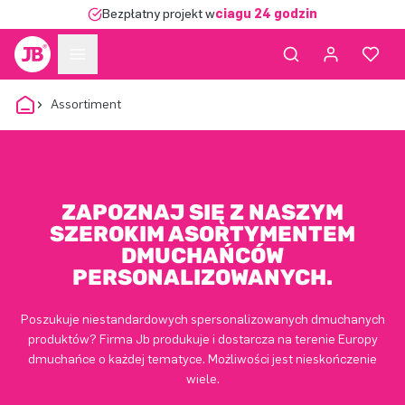
Bezpłatny projekt w
ciągu 24 godzin
Assortiment
ZAPOZNAJ SIĘ Z NASZYM
SZEROKIM ASORTYMENTEM
DMUCHAŃCÓW
PERSONALIZOWANYCH.
Poszukuje niestandardowych spersonalizowanych dmuchanych
produktów? Firma Jb produkuje i dostarcza na terenie Europy
dmuchańce o każdej tematyce. Możliwości jest nieskończenie
wiele.