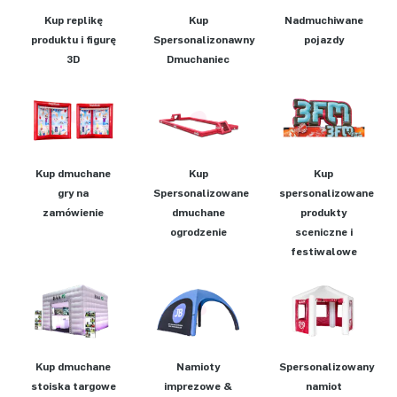
Kup replikę
Kup
Nadmuchiwane
produktu i figurę
Spersonalizonawny
pojazdy
3D
Dmuchaniec
Kup dmuchane
Kup
Kup
gry na
Spersonalizowane
spersonalizowane
zamówienie
dmuchane
produkty
ogrodzenie
sceniczne i
festiwalowe
Kup dmuchane
Namioty
Spersonalizowany
stoiska targowe
imprezowe &
namiot