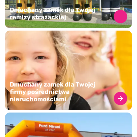
Dmuchany zamek dla Twojej
remizy strażackiej
Dmuchany zamek dla Twojej
firmy pośrednictwa
nieruchomościami