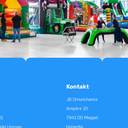
Kontakt
JB Dmunchance
Ampère 10
AQ
7942 DD Meppel
unki Umowy
Holandia