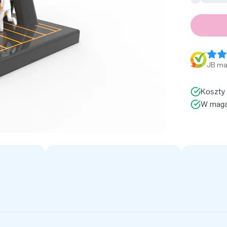
JB ma 
Koszty 
W magaz