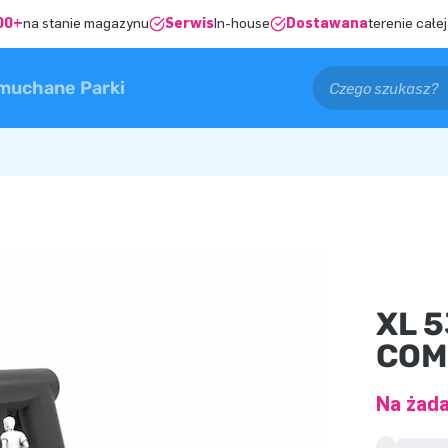
00+
na stanie magazynu
Serwis
In-house
Dostawana
terenie całej
muchane Parki
XL 5
COM
Na żąda