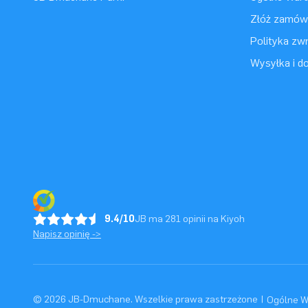
Złóż zamówi
Polityka zwr
Wysyłka i d
9.4/10
JB ma 281 opinii na Kiyoh
Napisz opinię ->
© 2026 JB-Dmuchane. Wszelkie prawa zastrzeżone
|
Ogólne W