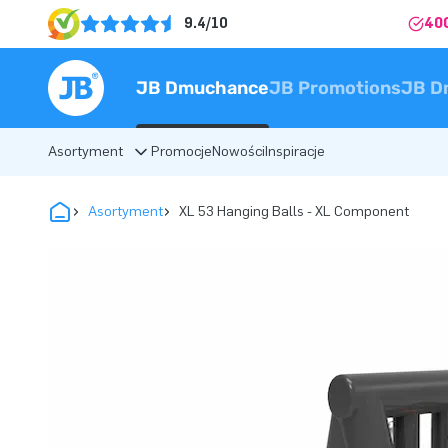
9.4/10
40
JB Dmuchance
JB Promotions
JB D
Asortyment
Promocje
Nowości
Inspiracje
Asortyment
XL 53 Hanging Balls - XL Component