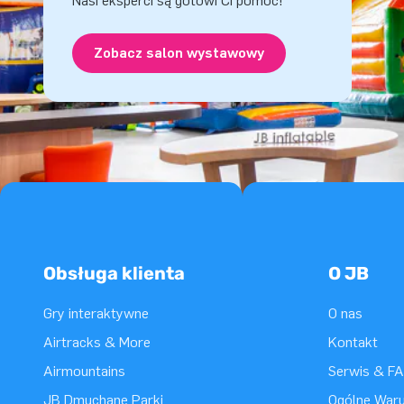
Nasi eksperci są gotowi Ci pomóc!
Zobacz salon wystawowy
Obsługa klienta
O JB
Gry interaktywne
O nas
Airtracks & More
Kontakt
Airmountains
Serwis & F
JB Dmuchane Parki
Ogólne War