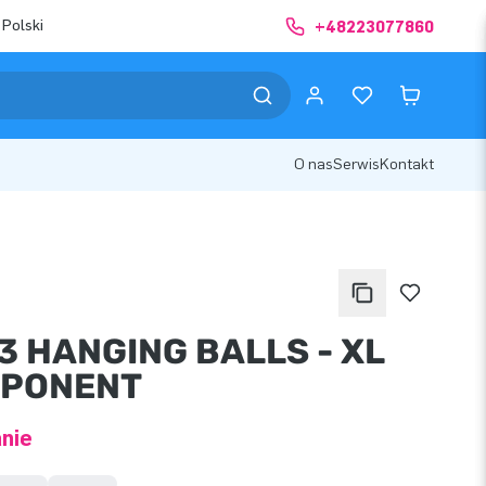
 Polski
+48223077860
O nas
Serwis
Kontakt
3 HANGING BALLS - XL
PONENT
nie