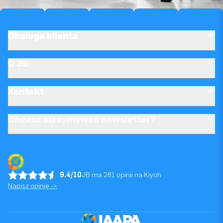
Obsługa klienta
O JB
Kontakt
Chcesz otrzymywać newsletter?
9.4/10
JB ma 281 opinii na Kiyoh
Napisz opinię ->