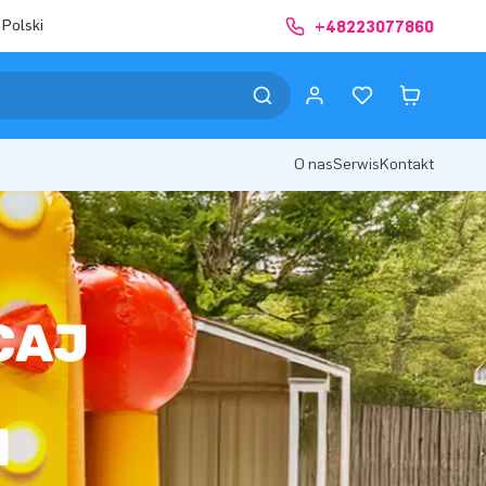
 Polski
+48223077860
O nas
Serwis
Kontakt
CAJ
M