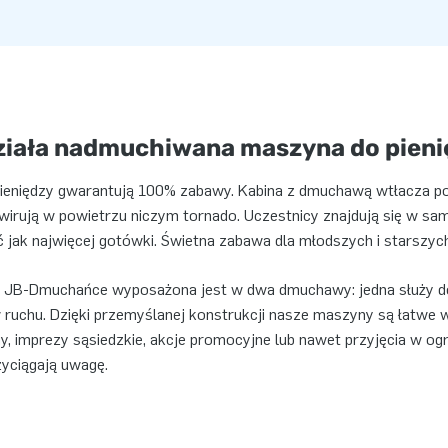
działa nadmuchiwana maszyna do pien
eniędzy gwarantują 100% zabawy. Kabina z dmuchawą wtłacza pow
wirują w powietrzu niczym tornado. Uczestnicy znajdują się w sa
ć jak najwięcej gotówki. Świetna zabawa dla młodszych i starszyc
 JB-Dmuchańce wyposażona jest w dwa dmuchawy: jedna służy do 
 ruchu. Dzięki przemyślanej konstrukcji nasze maszyny są łatwe 
yny, imprezy sąsiedzkie, akcje promocyjne lub nawet przyjęcia w o
yciągają uwagę.