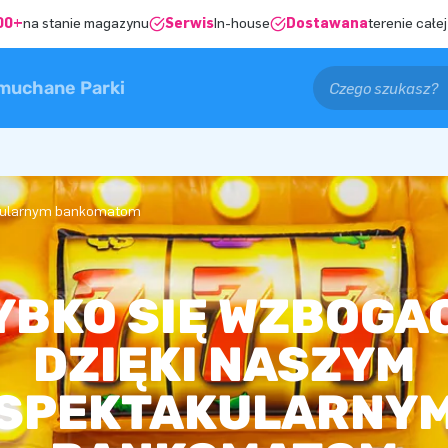
00+
na stanie magazynu
Serwis
In-house
Dostawana
terenie całej
muchane Parki
akularnym bankomatom
YBKO SIĘ WZBOGA
DZIĘKI NASZYM
SPEKTAKULARNY