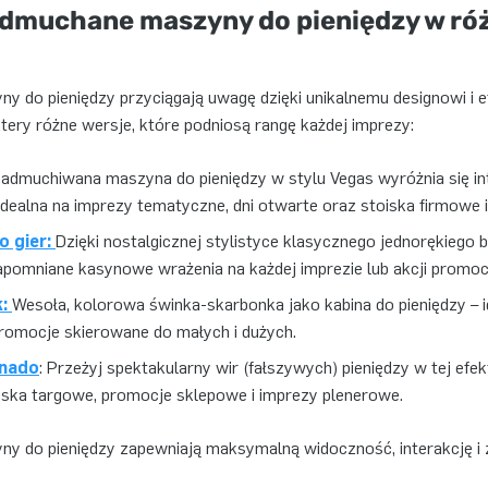
 dmuchane maszyny do pieniędzy w ró
 do pieniędzy przyciągają uwagę dzięki unikalnemu designowi i
ery różne wersje, które podniosą rangę każdej imprezy:
nadmuchiwana maszyna do pieniędzy w stylu Vegas wyróżnia się i
Idealna na imprezy tematyczne, dni otwarte oraz stoiska firmowe 
 gier:
Dzięki nostalgicznej stylistyce klasycznego jednorękiego
pomniane kasynowe wrażenia na każdej imprezie lub akcji promocy
k:
Wesoła, kolorowa świnka-skarbonka jako kabina do pieniędzy – i
 promocje skierowane do małych i dużych.
nado
: Przeżyj spektakularny wir (fałszywych) pieniędzy w tej efe
oiska targowe, promocje sklepowe i imprezy plenerowe.
 do pieniędzy zapewniają maksymalną widoczność, interakcję i 