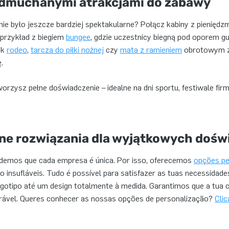
i dmuchanymi atrakcjami do zabawy
e było jeszcze bardziej spektakularne? Połącz kabiny z pieniędzm
 przykład z biegiem
bungee
, gdzie uczestnicy biegną pod oporem g
yk
rodeo
,
tarcza do piłki nożnej
czy
mata z ramieniem
obrotowym za
.
rzysz pełne doświadczenie – idealne na dni sportu, festiwale fi
ne rozwiązania dla wyjątkowych dośw
demos que cada empresa é única. Por isso, oferecemos
opções pe
o insufláveis. Tudo é possível para satisfazer as tuas necessidade
gotipo até um design totalmente à medida. Garantimos que a tua c
ável. Queres conhecer as nossas opções de personalização?
Clic