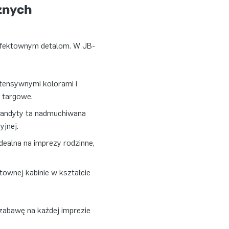
żnych
 efektownym detalom. W JB-
ntensywnymi kolorami i
i targowe.
 bandyty ta nadmuchiwana
jnej.
dealna na imprezy rodzinne,
ktownej kabinie w kształcie
zabawę na każdej imprezie