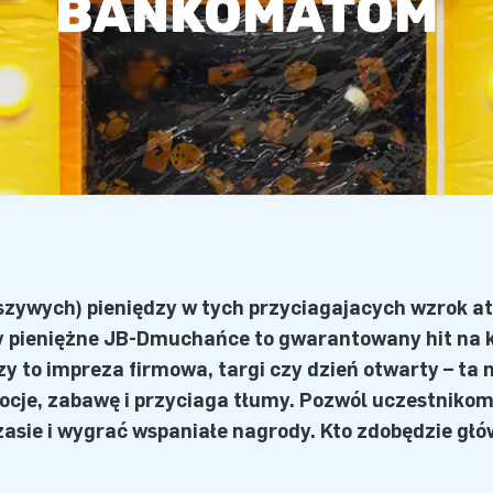
BANKOMATOM
ałszywych) pieniędzy w tych przyciągających wzrok a
pieniężne JB-Dmuchańce to gwarantowany hit na k
czy to impreza firmowa, targi czy dzień otwarty – 
cje, zabawę i przyciąga tłumy. Pozwól uczestnikom 
zasie i wygrać wspaniałe nagrody. Kto zdobędzie gł