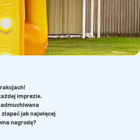
trakcjach!
ażdej imprezie.
ta nadmuchiwana
złapać jak najwięcej
ówną nagrodę?