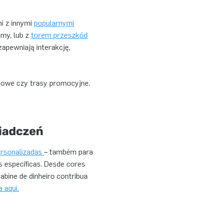
i z innymi
popularnymi
umy, lub z
torem przeszkód
pewniają interakcję,
rmowe czy trasy promocyjne.
iadczeń
rsonalizadas
– também para
s específicas. Desde cores
abine de dinheiro contribua
a aqui.