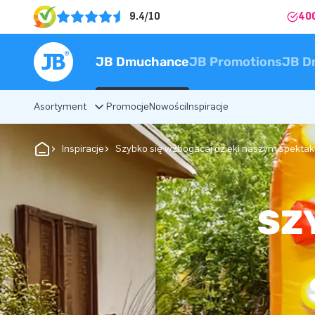
9.4/10
40
JB Dmuchance
JB Promotions
JB D
Asortyment
Promocje
Nowości
Inspiracje
Inspiracje
Szybko się wzbogacaj dzięki naszym spekt
SZ