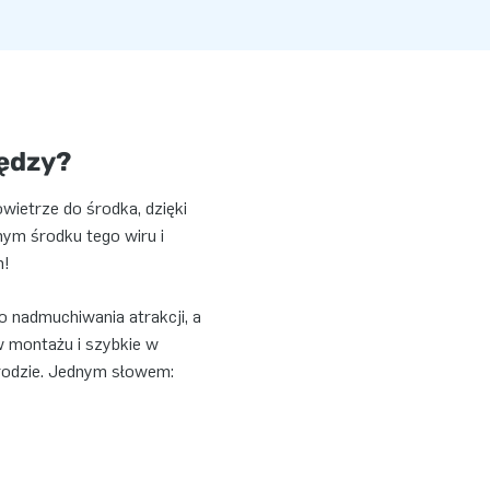
iędzy?
ietrze do środka, dzięki
mym środku tego wiru i
h!
nadmuchiwania atrakcji, a
w montażu i szybkie w
grodzie. Jednym słowem: