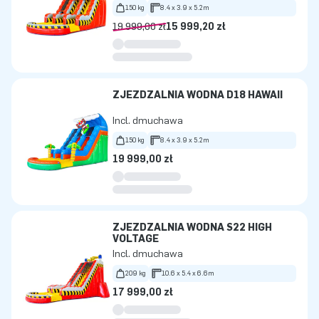
150 kg
8.4 x 3.9 x 5.2m
19 999,00 zł
15 999,20 zł
ZJEŻDŻALNIA WODNA D18 HAWAII
Incl. dmuchawa
150 kg
8.4 x 3.9 x 5.2m
19 999,00 zł
ZJEŻDŻALNIA WODNA S22 HIGH
VOLTAGE
Incl. dmuchawa
209 kg
10.6 x 5.4 x 6.6m
17 999,00 zł