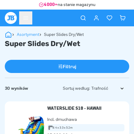
4000+
na stanie magazynu
Asortyment
Super Slides Dry/Wet
Super Slides Dry/Wet
Filtruj
30 wyników
Sortuj według:
WATERSLIDE S18 - HAWAII
Incl. dmuchawa
8.4 x 3.3 x 5.2m