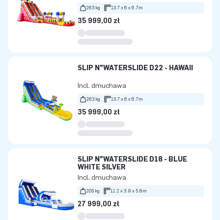
263 kg
13.7 x 6 x 6.7m
35 999,00 zł
SLIP N"WATERSLIDE D22 - HAWAII
Incl. dmuchawa
263 kg
13.7 x 6 x 6.7m
35 999,00 zł
SLIP N"WATERSLIDE D18 - BLUE
WHITE SILVER
Incl. dmuchawa
205 kg
11.2 x 3.9 x 5.8m
27 999,00 zł