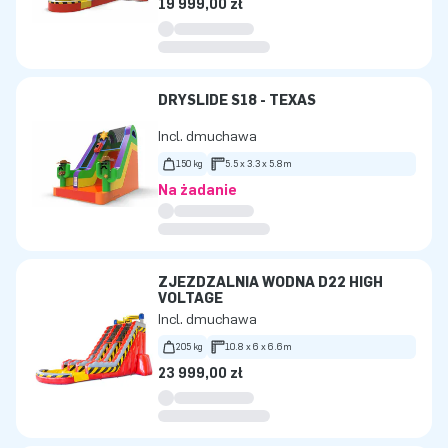
19 999,00 zł
DRYSLIDE S18 - TEXAS
Incl. dmuchawa
150 kg
5.5 x 3.3 x 5.8m
Na żądanie
ZJEŻDŻALNIA WODNA D22 HIGH
VOLTAGE
Incl. dmuchawa
205 kg
10.8 x 6 x 6.6m
23 999,00 zł