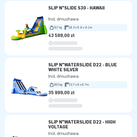
SLIP N"SLIDE S30 - HAWAII
Incl. dmuchawa
317 kg
18.3 x 6.9 x 9.1m
43 599,00 zł
SLIP N"WATERSLIDE D22 - BLUE
WHITE SILVER
Incl. dmuchawa
263 kg
13.7 x 6 x 6.7m
35 999,00 zł
SLIP N"WATERSLIDE D22 - HIGH
VOLTAGE
Incl. dmuchawa