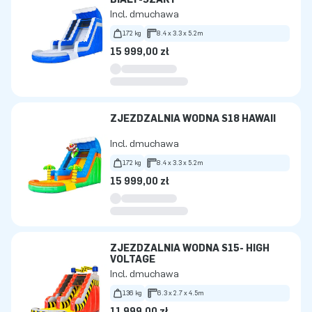
Incl. dmuchawa
172 kg
8.4 x 3.3 x 5.2m
15 999,00 zł
ZJEŻDŻALNIA WODNA S18 HAWAII
Incl. dmuchawa
172 kg
8.4 x 3.3 x 5.2m
15 999,00 zł
ZJEŻDŻALNIA WODNA S15- HIGH
VOLTAGE
Incl. dmuchawa
136 kg
6.3 x 2.7 x 4.5m
11 999,00 zł