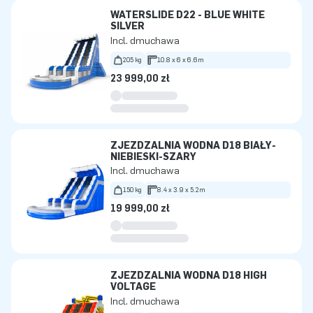
WATERSLIDE D22 - BLUE WHITE
SILVER
Incl. dmuchawa
205 kg
10.8 x 6 x 6.6m
23 999,00 zł
ZJEŻDŻALNIA WODNA D18 BIAŁY-
NIEBIESKI-SZARY
Incl. dmuchawa
150 kg
8.4 x 3.9 x 5.2m
19 999,00 zł
ZJEŻDŻALNIA WODNA D18 HIGH
VOLTAGE
Incl. dmuchawa