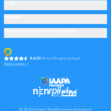
O JB
Kontakt
Chcesz otrzymywać newsletter?
9.4/10
JB ma 281 opinii na Kiyoh
Napisz opinię ->
© JB-Dmuchane. Wszelkie prawa zastrzeżone