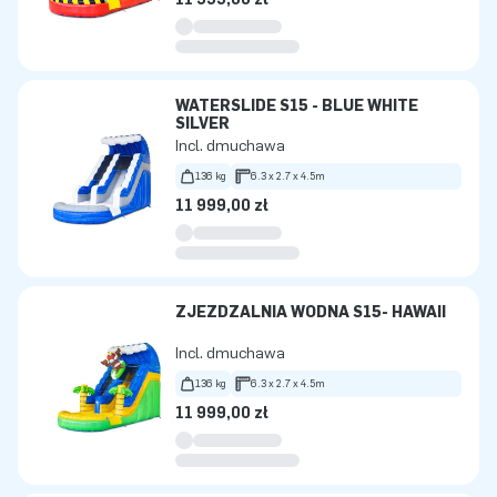
WATERSLIDE S15 - BLUE WHITE
SILVER
Incl. dmuchawa
136 kg
6.3 x 2.7 x 4.5m
11 999,00 zł
ZJEŻDŻALNIA WODNA S15- HAWAII
Incl. dmuchawa
136 kg
6.3 x 2.7 x 4.5m
11 999,00 zł