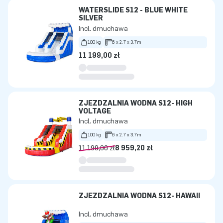
WATERSLIDE S12 - BLUE WHITE
SILVER
Incl. dmuchawa
100 kg
6 x 2.7 x 3.7m
11 199,00 zł
ZJEŻDŻALNIA WODNA S12- HIGH
VOLTAGE
Incl. dmuchawa
100 kg
6 x 2.7 x 3.7m
11 199,00 zł
8 959,20 zł
ZJEŻDŻALNIA WODNA S12- HAWAII
Incl. dmuchawa