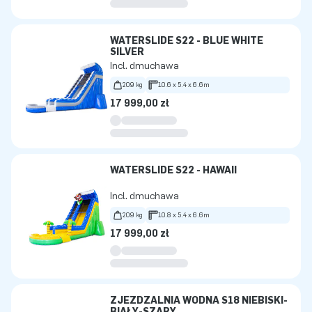
WATERSLIDE S22 - BLUE WHITE
SILVER
Incl. dmuchawa
209 kg
10.6 x 5.4 x 6.6m
17 999,00 zł
WATERSLIDE S22 - HAWAII
Incl. dmuchawa
209 kg
10.8 x 5.4 x 6.6m
17 999,00 zł
ZJEŻDŻALNIA WODNA S18 NIEBISKI-
BIAŁY-SZARY