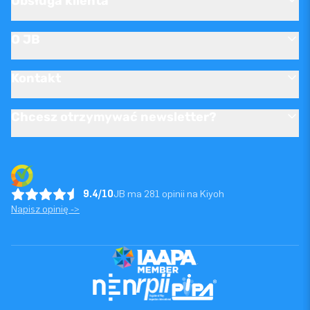
Obsługa klienta
O JB
Kontakt
Chcesz otrzymywać newsletter?
9.4/10
JB ma 281 opinii na Kiyoh
Napisz opinię ->