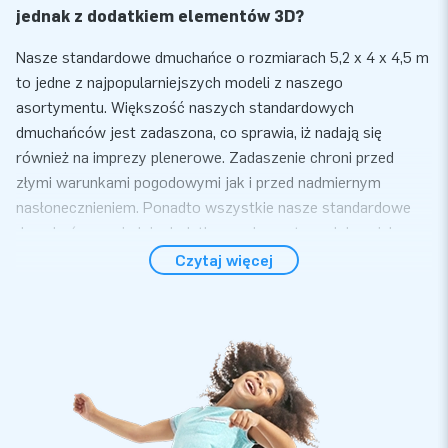
jednak z dodatkiem elementów 3D?
Nasze standardowe dmuchańce o rozmiarach 5,2 x 4 x 4,5 m
to jedne z najpopularniejszych modeli z naszego
asortymentu. Większość naszych standardowych
dmuchańców jest zadaszona, co sprawia, iż nadają się
również na imprezy plenerowe. Zadaszenie chroni przed
złymi warunkami pogodowymi jak i przed nadmiernym
nasłonecznieniem. Ponadto wszystkie nasze standardowe
dmuchańce posiadają dodatkowe elementy ozdobne, jak
dmuchane obiekty 3D na dachu, czy okna.
Czytaj więcej
Wygoda i serwis
Do rozłożenia standardowego zameczku krowa potrzebujesz
zaledwie 10 minut. Dmuchaniec jest kompaktowy i łatwy w
transporcie. W zestawie: dmuchawa, materiały mocujące,
torba do transportu oraz instrukcja obsługi.