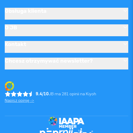
Obsługa klienta
O JB
Kontakt
Chcesz otrzymywać newsletter?
9.4/10
JB ma 281 opinii na Kiyoh
Napisz opinię ->