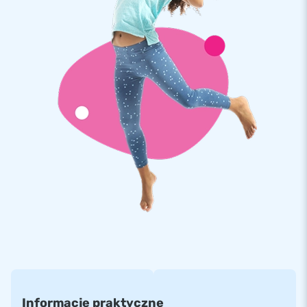
Gwarancja jakości i bezpieczeństwo
Dla firmy JB-dmuchańce najważniejsze jest bezpieczeństwo
naszych produktów. Wszystkie nasze dmuchańce wykonane
są z najwyższej jakości, ognioodpornej i bardzo wytrzymałej,
plandeki PVC, której waga wynosi 680 g/m². Do szycia
używamy nici 9×9 i podwójnych szwów, a w obszarach
szczególnie narażonych na uszkodzenie, nawet poczwórnych
szwów! Używana przez nas plandeka PVC jest bardzo
wytrzymała na rozciąganie i ma trwały kolor, który nie
wyblaknie przez lata.
Ponad 15 000 klientów wybrało JB
Od ponad 15 lat firma JB dostarcza najwyższej jakości
dmuchańce. Nasze produkty wysyłane są do klientów w
Europie i nie tylko. Nasz zespół projektantów, programistów
ora pracowników logistycznych w doskonały sposób
dostarcza niepowtarzalne dmuchane atrakcje! Nasi klienci
Informacje praktyczne