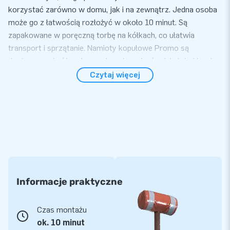
korzystać zarówno w domu, jak i na zewnątrz. Jedna osoba
może go z łatwością rozłożyć w około 10 minut. Są
zapakowane w poręczną torbę na kółkach, co ułatwia
transport i sprzątanie. Namioty kopułowe Promo są
dostępne w 4 różnych rozmiarach: mały, średni, duży i bardzo
duży.
Czytaj więcej
Łatwa konfiguracja i elastyczna konstrukcja
Namiot kopułowy Promo jest otwarty z 4 stron. Każdą
stronę można zamknąć za pomocą zamka błyskawicznego
włożonego w materiał. Możliwe jest także połączenie kilku
namiotów poprzez połączenie ich za pomocą łączników.
Tkaniny te mogą być oczywiście dostarczone w Twoim stylu
domowym lub z wybranym przez Ciebie nadrukiem lub
Informacje praktyczne
kolorem. Chcesz się wyróżnić lub stworzyć trochę więcej
przestrzeni? Następnie wybierz baldachim, który możesz
Czas montażu
zapiąć na zamek. Łączenie namiotów lub dopinanie ubrań
ok. 10 minut