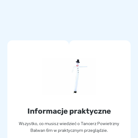
my rok gwarancji na wszystkie
 skaczą ze szczęścia. Często
 i pracownicy logistyczni w
e! Ponad 15 tys. naszych
e 1 299 zł netto.
Informacje praktyczne
Wszystko, co musisz wiedzieć o Tancerz Powietrzny
Bałwan 6m w praktycznym przeglądzie.