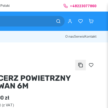
 Polski
+48223077860
O nas
Serwis
Kontakt
CERZ POWIETRZNY
WAN 6M
0 zł
ł (z VAT)