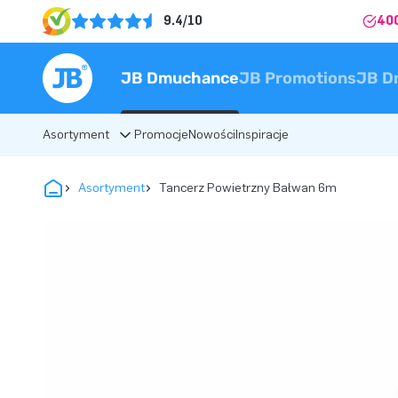
9.4/10
40
JB Dmuchance
JB Promotions
JB D
Asortyment
Promocje
Nowości
Inspiracje
Asortyment
Tancerz Powietrzny Bałwan 6m