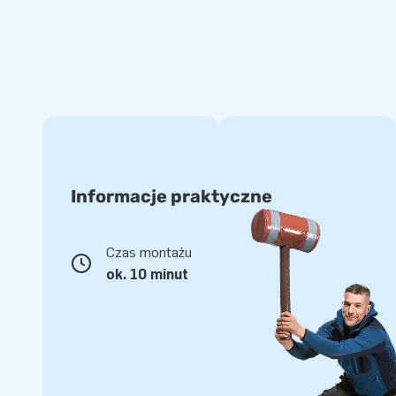
tancerze powietrzne na pewno Cię nie rozczaruje. Oferuje
rekwizyty reklamowe.
Ponad 15 tys. zadowolonych klientów
JB już od ponad 15 lat sprawia, że ludzie na całym świecie
dosłownie! A to dlatego, że nasi projektanci, konstruktorzy
spektakularny sposób tworzą niezwykłe dmuchane atrakcj
klientów ma pewność profesjonalnej obsługi i dostawy.
Informacje praktyczne
Uwaga
:
Dmuchawę 950w
należy dokupić oddzielnie w ceni
Czas montażu
ok. 10 minut