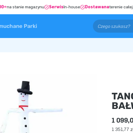
00+
na stanie magazynu
Serwis
In-house
Dostawana
terenie całej
muchane Parki
TAN
BAŁ
1 099,0
1 351,77 z