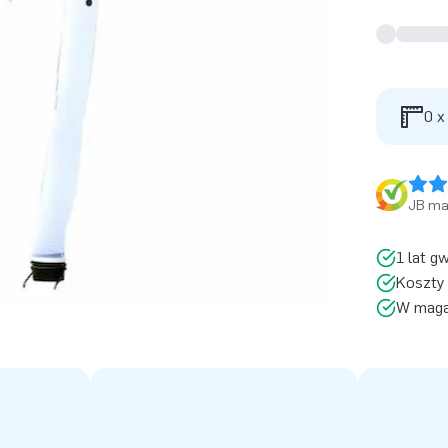
0 x
JB ma 
1 lat g
Koszty 
W magaz