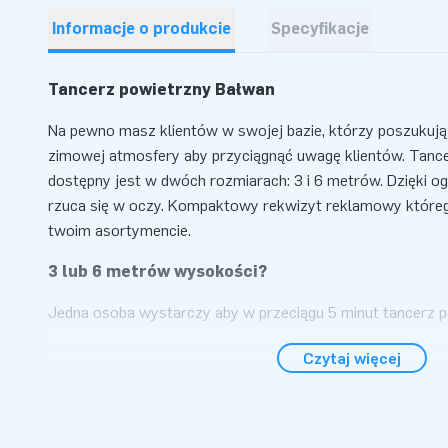
Informacje o produkcie
Specyfikacje
Tancerz powietrzny Bałwan
Na pewno masz klientów w swojej bazie, którzy poszukują
zimowej atmosfery aby przyciągnąć uwagę klientów. Tanc
dostępny jest w dwóch rozmiarach: 3 i 6 metrów. Dzięki
rzuca się w oczy. Kompaktowy rekwizyt reklamowy które
twoim asortymencie.
3 lub 6 metrów wysokości?
Jedna osoba wystarczy aby w przeciągu 5 minut tancerz p
przyciągał uwagę klientów. Produkt dostarczany jest w k
Czytaj więcej
transportu oraz instrukcją obsługi.
Najwyższa jakość
Najwyższej jakości, trwały ale jednocześnie lekki materia