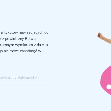
 artykułów nawiązujących do
erz powietrzny Bałwan
 ogromnym wymiarom z daleka
go nie może zabraknąć w
owietrzny Bałwan stał i
omplecie z dmuchawą, torbą do
ł z którego wykonane są