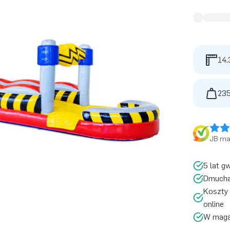
14.
235
JB ma 
5 lat g
Dmucha
Koszty 
online
W magaz