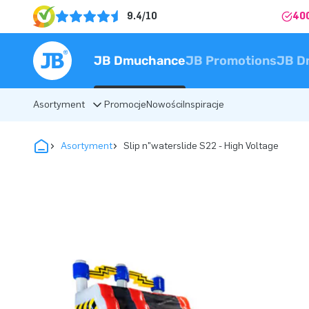
9.4/10
40
JB Dmuchance
JB Promotions
JB D
Asortyment
Promocje
Nowości
Inspiracje
Asortyment
Slip n"waterslide S22 - High Voltage