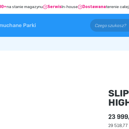
00+
na stanie magazynu
Serwis
In-house
Dostawana
terenie całej
muchane Parki
SLIP
HIG
23 999
29 518,77 