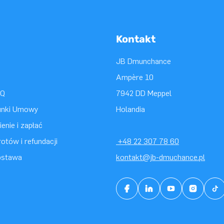
Kontakt
JB Dmunchance
Ampère 10
AQ
7942 DD Meppel
unki Umowy
Holandia
enie i zapłać
otów i refundacji
+48 22 307 78 60
ostawa
kontakt@jb-dmuchance.pl