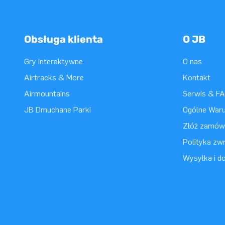
Obsługa klienta
O JB
Gry interaktywne
O nas
Airtracks & More
Kontakt
Airmountains
Serwis & F
JB Dmuchane Parki
Ogólne War
Złóż zamówi
Polityka zwr
Wysyłka i d