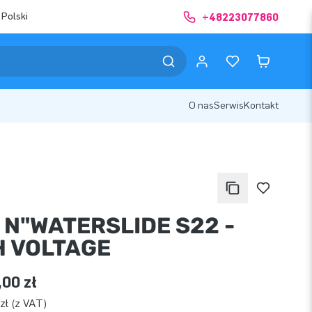
 Polski
+48223077860
O nas
Serwis
Kontakt
 N"WATERSLIDE S22 -
H VOLTAGE
,00 zł
zł (z VAT)