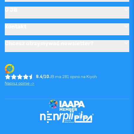
O JB
Kontakt
Chcesz otrzymywać newsletter?
9.4/10
JB ma 281 opinii na Kiyoh
Napisz opinię ->