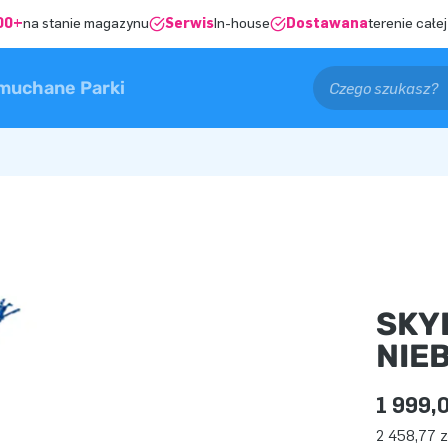
00+
na stanie magazynu
Serwis
In-house
Dostawana
terenie całej
muchane Parki
SKY
NIEB
1 999,0
2 458,77 z