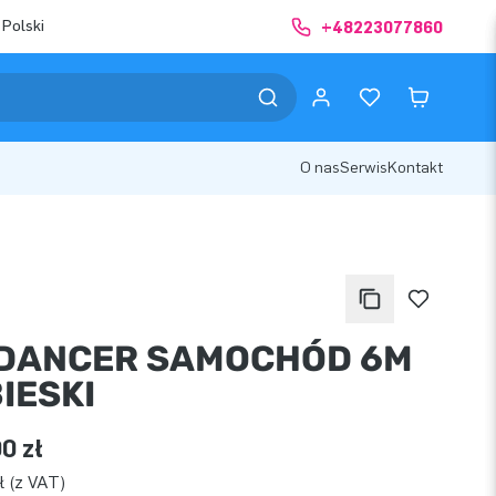
 Polski
+48223077860
O nas
Serwis
Kontakt
DANCER SAMOCHÓD 6M
IESKI
0 zł
ł (z VAT)