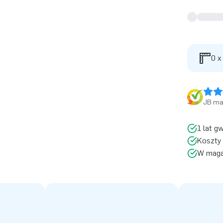
0 x
JB ma 
1 lat g
Koszty 
W magaz