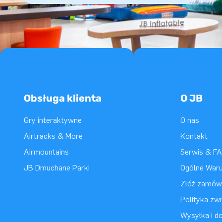
Obsługa klienta
O JB
Gry interaktywne
O nas
Airtracks & More
Kontakt
Airmountains
Serwis & F
JB Dmuchane Parki
Ogólne War
Złóż zamówi
Polityka zwr
Wysyłka i d