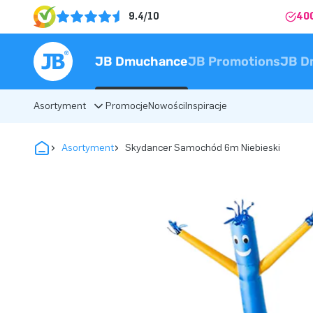
9.4/10
40
JB Dmuchance
JB Promotions
JB D
Asortyment
Promocje
Nowości
Inspiracje
Asortyment
Skydancer Samochód 6m Niebieski