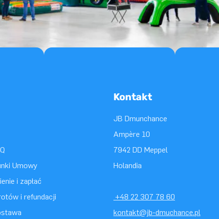
Kontakt
JB Dmunchance
Ampère 10
AQ
7942 DD Meppel
unki Umowy
Holandia
enie i zapłać
otów i refundacji
+48 22 307 78 60
ostawa
kontakt@jb-dmuchance.pl