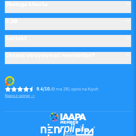
Obsługa klienta
O JB
Kontakt
Chcesz otrzymywać newsletter?
9.4/10
JB ma 281 opinii na Kiyoh
Napisz opinię ->