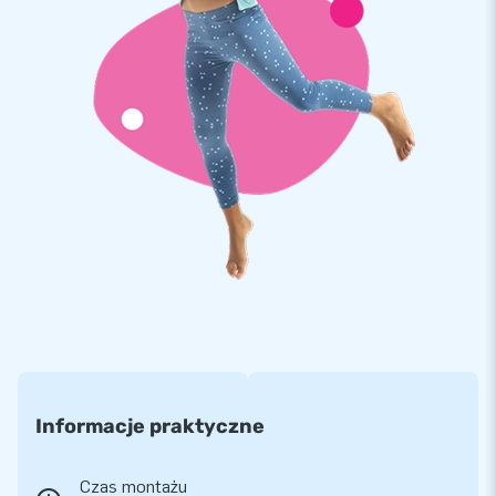
Najwyższa jakość
Wszystkie wodne atrakcje od Jb wyprodukowane są z PVC
680g/m2. Dzięki czemu są one wyjątkowo mocne i trwałe w
użyciu oraz łatwo utrzymać je w czystości. Dodatowo
pokryte są one warstwą zabezpieczającą dmuchańca przed
chlorem i wodą. Podwójny tor przeszkód Pirat objęty jest
roczną gwarancją.
Już ponad 15 tys. klientów wybrało JB
W jaki sposób JB już od ponad 15 lat sprawia, że ludzie na
całym świecie skaczą ze szczęścia? Po prostu nasz zespół
projektantów, konstruktorów i pracowników logistycznych
w spektakularny sposób tworzy niezwykłe dmuchane
atrakcje! Ponad 15 tys. naszych klientów ma pewność
profesjonalnej obsługi i dostaw.
Informacje praktyczne
Czas montażu