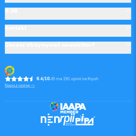
O JB
Kontakt
Chcesz otrzymywać newsletter?
9.4/10
JB ma 281 opinii na Kiyoh
Napisz opinię ->