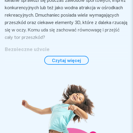
idealnie sprawdzi się podczas zawodów sportowych, imprez
konkurencyjnych lub też jako wodna atrakcja w ośrodkach
rekreacyjnych. Dmuchaniec posiada wiele wymagających
przeszkód oraz ciekawe elementy 3D, które z daleka rzucają
się w oczy. Komu uda się zachować równowagę i przejść
cały tor przeszkód?
Bezpieczne użycie
Czytaj więcej
Dla firmy JB-dmuchańce najważniejsze jest bezpieczeństwo
użytkowników. Wszytkie nasze atrakcje wodne posiadają
certyfikat bezpieczeństwa NEN-EN 15649:2009. Dodatkowo
wyposażyliśmy je w specjalne uchwyty, które ułatwią
mocowanie dmuchańca na wodzie oraz w drążki dla
dodatkowego bezpieczeństwa. Przy zakupie wodnych
atrakcji otrzymasz dmuchawę, instrukcję obsługi, certyfikat
bezpieczeństwa oraz materiał mocujący. Kompletny zestwa,
który posłuży na lata.