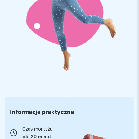
Dla firmy JB-dmuchańce najważniejsze jest bezpieczeństwo
naszych produktów. Wszystkie nasze dmuchańce wykonane
są z najwyższej jakości, ognioodpornej i bardzo wytrzymałej,
plandeki PVC, której waga wynosi 680 g/m². Do szycia
używamy nici 9×9 i podwójnych szwów, a w obszarach
szczególnie narażonych na uszkodzenie, nawet poczwórnych
szwów! Używana przez nas plandeka PVC jest bardzo
wytrzymała na rozciąganie i ma trwały kolor, który nie
wyblaknie przez lata. Kupując ten unikatowy model z
pewnością zaskoczysz swoich klientów.
Ponad 15 000 klientów wybrało
JB Od ponad 15 lat dostarcza najwyższej jakości
Informacje praktyczne
dmuchańce. Nasze produkty wysyłane są do klientów w
Europie i nie tylko. Nasz zespół projektantów, programistów
Czas montażu
oraz pracowników logistycznych w doskonały sposób
ok. 20 minut