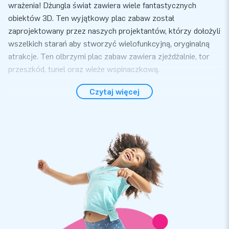
wrażenia! Dżungla świat zawiera wiele fantastycznych
obiektów 3D. Ten wyjątkowy plac zabaw został
zaprojektowany przez naszych projektantów, którzy dołożyli
wszelkich starań aby stworzyć wielofunkcyjną, oryginalną
atrakcje. Ten olbrzymi plac zabaw zawiera zjeżdżalnie, tor
przeszkód, tunel oraz wieże wspinaczkową.
Wygoda i serwis
Czytaj więcej
Do rozłożenia dmuchanego placu zabaw dżungla świat
potrzebujesz zaledwie 20 minut. Dmuchaniec jest
kompaktowy i łatwy w transporcie. Idealnie nadaje się jako
atrakcja na zewnątrz jak i w środku. Przy zakupie dmuchawę,
materiały mocujące oraz torbę do transportu dostaniesz za
darmo. Zestaw zawiera wszystko do prawidłowego użycia
dmuchańca.
Gwarancja jakości i bezpieczeństwo