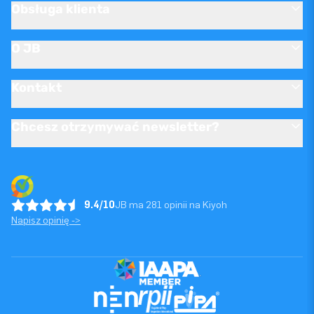
Obsługa klienta
O JB
Kontakt
Chcesz otrzymywać newsletter?
9.4/10
JB ma 281 opinii na Kiyoh
Napisz opinię ->