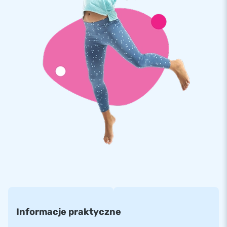
wytrzymałego PVC najwyższej jakości. Dmuchańce od JB
posiadają również liczne wzmocnienia i wielokrotne szwy.
Tym samym wybierasz bardzo trwały materiał, który łatwo
utrzymać w czystości. Nasz dmuchaniec Maxi traktor
Multifun objęty jest pięcioletnią gwarancją. To przekłada się
na wieloletnią frajdę z zabawy.
Kup tę wyjątkową dmuchaną atrakcję ze zjeżdżalnią i
zapewnij swoim klientom niezapomniane przeżycia!
Już ponad 15 tys. klientów wybrało JB
W JB już od ponad 15 lat sprawiamy, że ludzie na całym
świecie skaczą ze szczęścia. Często dosłownie. Zaufaj
naszemu zespołowi projektantów, konstruktorów i
pracowników logistycznych. Każdego dnia w spektakularny
sposób tworzą oni niezwykłe dmuchane atrakcje! A nasi
Informacje praktyczne
klienci zawsze mają pewność profesjonalnej obsługi i
dostawy