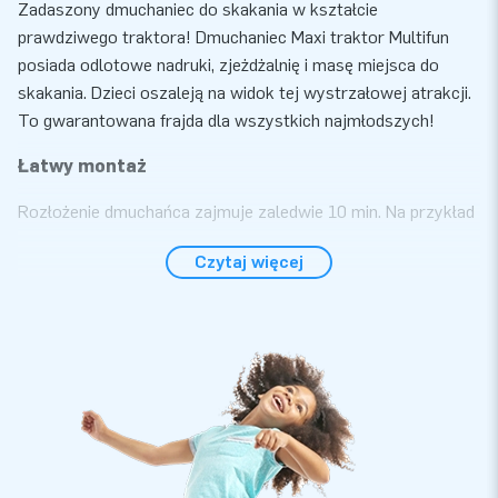
Zadaszony dmuchaniec do skakania w kształcie
prawdziwego traktora! Dmuchaniec Maxi traktor Multifun
posiada odlotowe nadruki, zjeżdżalnię i masę miejsca do
skakania. Dzieci oszaleją na widok tej wystrzałowej atrakcji.
To gwarantowana frajda dla wszystkich najmłodszych!
Łatwy montaż
Rozłożenie dmuchańca zajmuje zaledwie 10 min. Na przykład
z okazji festynu osiedlowego, urodzin czy innej imprezy.
Czytaj więcej
Dmuchaniec dostarczany jest w kompaktowej zwiniętej
formie, co znacząco ułatwia transport. Otrzymasz go w
zestawie ze dmuchawą, materiałem mocującym torbą
transportową i zrozumiałą instrukcją obsługi.
Podsumowując: to kompletny zestaw gwarantujący
wspaniałe przeżycia.
Zaufaj najwyższej jakości i pięcioletniej gwarancji
Nie da się nie zauważyć, że produkt wykonany jest z