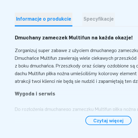
Informacje o produkcie
Specyfikacje
Dmuchany zameczek Multifun na każdą okazje!
Zorganizuj super zabawe z użyciem dmuchanego zameczku M
Dmuchańce Multifun zawierają wiele ciekawych przeszkód 
z boku dmuchańca. Przeszkody oraz ściany ozdobione są or
dachu Multifun piłka nożna umieściliśmy kolorowy element 
atrakcji twoi klienci nie będą sie nudzić i zapamiętają ten d
Wygoda i serwis
Do rozłożenia dmuchanego zameczku Multifun piłka nożna 
minut. Dmuchaniec jest kompaktowy i łatwy w transporcie. I
Czytaj więcej
atrakcja na zewnątrz jak i w środku. Przy zakupie dmuch
mocujące oraz torbę do transportu dostaniesz za darmo.