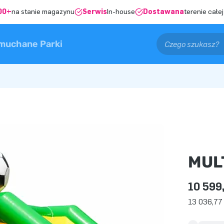
00+
na stanie magazynu
Serwis
In-house
Dostawana
terenie całej
muchane Parki
MUL
10 599
13 036,77 