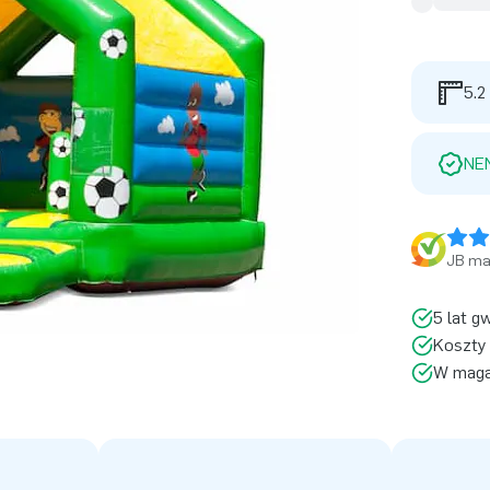
5.2
NE
JB ma 
5 lat g
Koszty 
W magaz