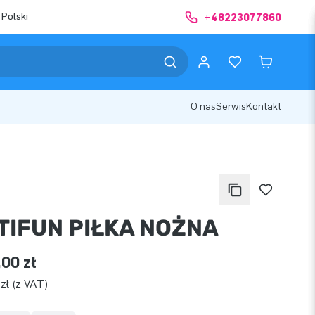
 Polski
+48223077860
O nas
Serwis
Kontakt
TIFUN PIŁKA NOŻNA
,00 zł
zł (z VAT)