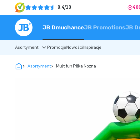
9.4/10
40
JB Dmuchance
JB Promotions
JB D
Asortyment
Promocje
Nowości
Inspiracje
Asortyment
Multifun Piłka Nożna