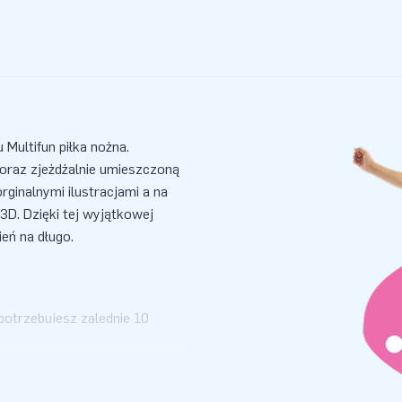
ultifun piłka nożna.
oraz zjeżdżalnie umieszczoną
ginalnymi ilustracjami a na
3D. Dzięki tej wyjątkowej
zień na długo.
potrzebujesz zalednie 10
dealnie nadaje się jako
ańca dmuchawe, materiały
 Zestaw zawiera wszytko do