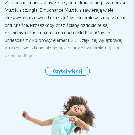
Zorganizuj super zabawe z użyciem dmuchanego zameczku
Multifun dżungla. Dmuchańce Multifun zawierają wiele
ciekawych przeszkód oraz zjeżdżalnie umieszczoną z boku
dmuchańca. Przeszkody oraz ściany ozdobione są
orginalnymi ilustracjami a na dachu Multifun dżungla
umieściliśmy kolorowy element 3D. Dzięki tej wyjątkowej
atrakcji twoi klienci nie będą sie nudzić i zapamiętają ten
dzień na długo.
Wygoda i serwis
Czytaj więcej
Do rozłożenia dmuchanego zameczku Multifun dżungla
potrzebujesz zalednie 10 minut. Dmuchaniec jest
kompaktowy i łatwy w transporcie. Idealnie nadaje się jako
atrakcja na zewnątrz jak i w środku. Przy zakupie
dmuchańca dmuchawe, materiały mocujące oraz torbę do
transportu dostaniesz za darmo. Zestaw zawiera wszytko
do prawidłowego użycia dmuchańca. Kup ten wyjątkowy