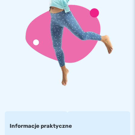
dmuchany zameczek Multifun dżungla i zapewnij swoim
klientom niezapomniane przeżycia!
Gwarancja jakości i bezpieczeństwo
Dla firmy JB-dmuchańce najważniejsze jest bezpieczeństwo
naszych produktów. Wszystkie nasze dmuchańce wykonane
są z najwyższej jakości, ognioodpornej i bardzo wytrzymałej,
plandeki PVC, której waga wynosi 680 g/m². Używana przez
nas plandeka PVC jest bardzo wytrzymała na rozciąganie i
ma trwały kolor, który nie wyblaknie przez lata. Kupując ten
unikatowy model z pewnością zaskoczysz swoich klientów.
Ponad 15 000 klientów wybrało
JB Od ponad 15 lat dostarcza najwyższej jakości
dmuchańce. Nasze produkty wysyłane są do klientów w
Europie i nie tylko. Nasz zespół projektantów, programistów
Informacje praktyczne
ora pracowników logistycznych w doskonały sposób