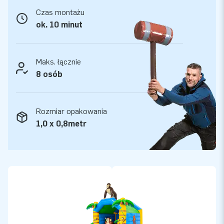
dostarcza niepowtarzalne dmuchane atrakcje! Nasi klienci
Czas montażu
mogą być pewni naszej profesjonalnej obsługi i dostawy.
ok. 10 minut
Maks. łącznie
8 osób
Rozmiar opakowania
1,0 x 0,8metr