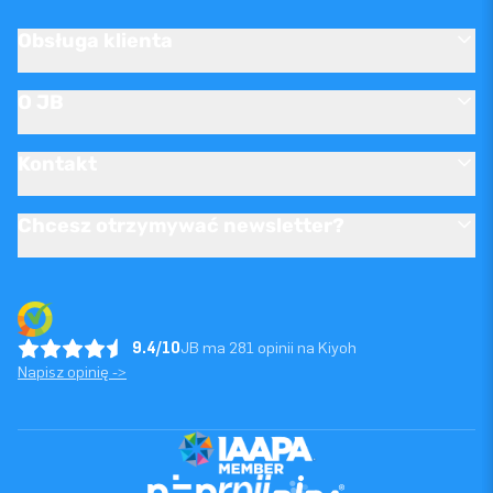
Obsługa klienta
O JB
Kontakt
Chcesz otrzymywać newsletter?
9.4/10
JB ma 281 opinii na Kiyoh
Napisz opinię ->