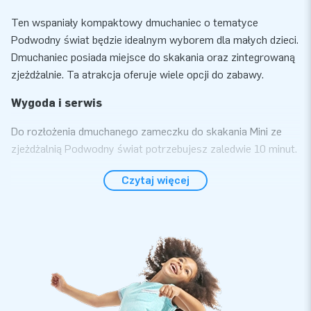
Ten wspaniały kompaktowy dmuchaniec o tematyce
Podwodny świat będzie idealnym wyborem dla małych dzieci.
Dmuchaniec posiada miejsce do skakania oraz zintegrowaną
zjeżdżalnie. Ta atrakcja oferuje wiele opcji do zabawy.
Wygoda i serwis
Do rozłożenia dmuchanego zameczku do skakania Mini ze
zjeżdżalnią Podwodny świat potrzebujesz zaledwie 10 minut.
Dmuchaniec jest kompaktowy i łatwy w transporcie. W
Czytaj więcej
zestawie: dmuchawa, materiały mocujące, torba do
transportu oraz instrukcja obsługi.
Ponad 15 000 klientów wybrało JB
Od ponad 15 lat firma JB dostarcza najwyższej jakości
dmuchańce. Nasze produkty wysyłane są do klientów w
Europie i nie tylko. Nasz zespół projektantów, programistów