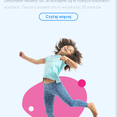
Dmuchane reklamy od Jb dostępne są w różnych kolorach i
wzorach. Tancerz powietrzny o wysokości 25 metrów
gwarantuje doskonałą reklamę Twojej firmy. Wesołe
Czytaj więcej
tancerze przyciągną uwagę klientów i posłużą na lata.
JB Dmuchańce: Dmuchane zamki, Skydancers i
jeszcze więcej
Zamawiając dmuchaną tubę powietrzną, masz pewność, że
otrzymasz produkt najwyższej jakości. Skydancers są łatwe
w użyciu, w zaledwie kilka minut produkt będzie gotowy do
użytku. Profesjonalne tancerze powietrzne są dostarczane
wraz z dmuchawą i roczną gwarancją. Dmuchane chwieje są
doskonałą reklamą.
Szukasz przyciągających uwagę elementów reklamowych
dla swojej firmy lub uroczystości firmowej. JB Dmuchańce
ma w swoim asortymencie dmuchańce reklamowe we
wszystkich kształtach i rozmiarach. Profesjonalne Tancerze