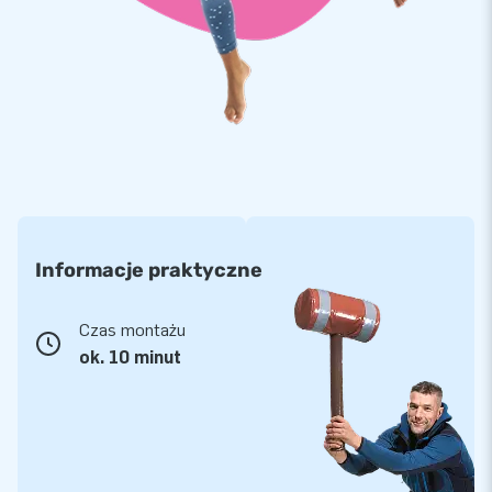
powietrzne będą doskonałym wyborem. Błyskawiczny
montaż i niska waga produktu będą dodatkowym atutem.
Jesteś ciekawy możliwości? Skontaktuj się z nami, z miłą
chęcią pomożemy Ci w wyborze idealnego produktu.
Niestandardowa kolorystyka, logo czy też specyficzna
tematyka. Możliwości jest nieskończenie wiele.
Informacje praktyczne
Czas montażu
ok. 10 minut