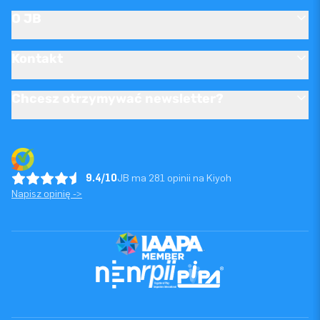
O JB
Kontakt
Chcesz otrzymywać newsletter?
9.4/10
JB ma 281 opinii na Kiyoh
Napisz opinię ->