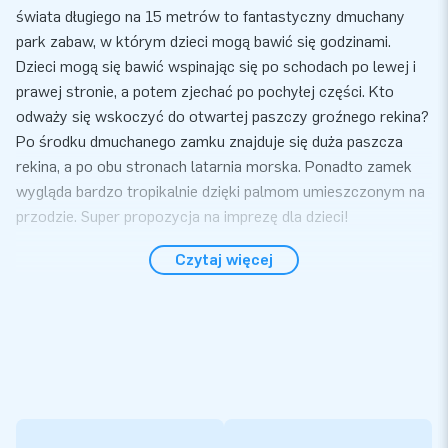
świata długiego na 15 metrów to fantastyczny dmuchany
park zabaw, w którym dzieci mogą bawić się godzinami.
Dzieci mogą się bawić wspinając się po schodach po lewej i
prawej stronie, a potem zjechać po pochyłej części. Kto
odważy się wskoczyć do otwartej paszczy groźnego rekina?
Po środku dmuchanego zamku znajduje się duża paszcza
rekina, a po obu stronach latarnia morska. Ponadto zamek
wygląda bardzo tropikalnie dzięki palmom umieszczonym na
przodzie. Super propozycja na imprezę dla dzieci!
Dmuchany zamek z rekinem
Czytaj więcej
Dmuchany zamek z rekinem z pewnością przypadnie
dzieciakom do gustu. Super sprawą jest to, że ten dmuchany
park zabaw można błyskawicznie rozłożyć – szybko i łatwo,
dzięki czemu zabawa w skakanie rozpocznie się w mig.
Dmuchaną trampolinę wyposażono w dmuchawę, elementy
do kotwiczenia atrakcji, instrukcję obsługi, zestaw