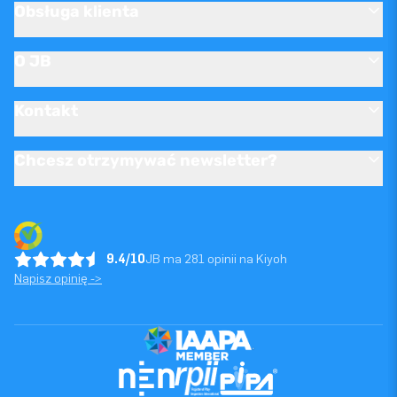
Obsługa klienta
O JB
Kontakt
Chcesz otrzymywać newsletter?
9.4/10
JB ma 281 opinii na Kiyoh
Napisz opinię ->