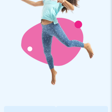
sprawia frajdę dzieciom: od dmuchanej zjeżdżalni po
przeszkody i całą przestrzeń do skakania i zabawy. I są
dostępne w różnych wesołych motywach, takich jak
dmuchany Jednorożec. Zobacz wszystkie nadmuchiwane
zjeżdżalnie na stronie internetowej JB Dmuchańce i
zainwestuj w tak wspaniały produkt przyciągający tłumy!
JB Dmuchańce: najlepszy dostawca przedmiotów
dmuchanych
Przez lata firma JB Dmuchańce stała się głównym dostawcą
pontonów. JB Dmuchańce opracowuje, produkuje i sprzedaje
różne nadmuchiwane przedmioty, takie jak nadmuchiwane
zjeżdżalnie w wielu kształtach i rozmiarach. Ale także inne
pontony, tory przeszkód, gry interaktywne, podniebne
tancerki i przedmioty promocyjne. W magazynie mamy ponad
3000 pontonów, dzięki czemu możemy dostarczać je bardzo
szybko. Zobacz naszą szeroką ofertę online i odkryj, co
mamy w magazynie!