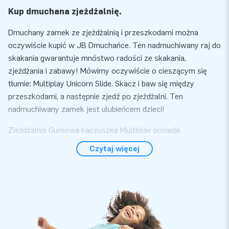
Kup dmuchaną zjeżdżalnię.
Dmuchany zamek ze zjeżdżalnią i przeszkodami można
oczywiście kupić w JB Dmuchańce. Ten nadmuchiwany raj do
skakania gwarantuje mnóstwo radości ze skakania,
zjeżdżania i zabawy! Mówimy oczywiście o cieszącym się
tłumie: Multiplay Unicorn Slide. Skacz i baw się między
przeszkodami, a następnie zjedź po zjeżdżalni. Ten
nadmuchiwany zamek jest ulubieńcem dzieci!
Zjeżdżalnia Gumowa kaczuszka Multiplay posiada
dmuchańca do skakania. Możesz także połączyć z nią basen
Czytaj więcej
zamiast dmuchańca do skakania. Mały basen (numer artykułu
02.999.050.021) jest dostępny za 3149zł netto.
Dużą popularnością cieszą się dmuchane zamki ze
zjeżdżalnią i przeszkodami.
Dmuchańce ze zjeżdżalnią i przeszkodami mają wszystko, co