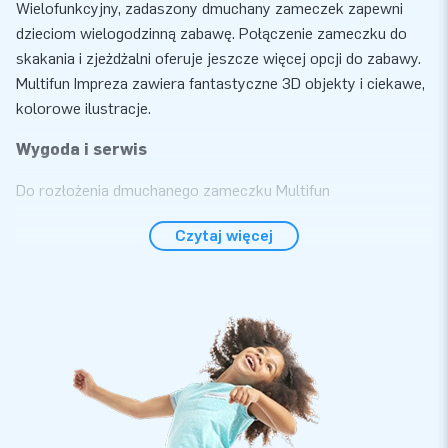
Wielofunkcyjny, zadaszony dmuchany zameczek zapewni
dzieciom wielogodzinną zabawę. Połączenie zameczku do
skakania i zjeżdżalni oferuje jeszcze więcej opcji do zabawy.
Multifun Impreza zawiera fantastyczne 3D objekty i ciekawe,
kolorowe ilustracje.
Wygoda i serwis
Do rozłożenia dmuchanego zameczku Multifun
żyrafa/błazenek/impreza/plaża/pirat/krokodyl/ hipopotam
Czytaj więcej
potrzebujesz zalednie 10 minut. Dmuchaniec jest
kompaktowy i łatwy w transporcie. Idealnie nadaje się jako
atrakcja na zewnątrz jak i w środku. Przy zakupie
dmuchańca dmuchawe, materiały mocujące oraz torbę do
transportu dostaniesz za darmo. Zestaw zawiera wszystko
do prawidłowego użycia dmuchańca. Kup ten wyjątkowy
dmuchaniec i zapewnij swoim klientom niezapomniane
przeżycia!