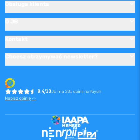
Obsługa klienta
O JB
Kontakt
Chcesz otrzymywać newsletter?
9.4/10
JB ma 281 opinii na Kiyoh
Napisz opinię ->