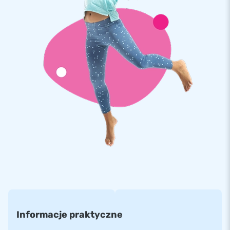
Gwarancja jakości i bezpieczeństwo
Dla firmy JB-dmuchańce najważniejsze jest bezpieczeństwo
naszych produktów. Wszystkie nasze dmuchańce wykonane
są z najwyższej jakości, ognioodpornej i bardzo wytrzymałej,
plandeki PVC, której waga wynosi 680 g/m². Używana przez
nas plandeka PVC jest bardzo wytrzymała na rozciąganie i
ma trwały kolor, który nie wyblaknie przez lata.
Ponad 15 000 klientów wybrało
JB Od ponad 15 lat dostarcza najwyższej jakości
dmuchańce. Nasze produkty wysyłane są do klientów w
Europie i nie tylko. Nasz zespół projektantów, programistów
ora pracowników logistycznych w doskonały sposób
dostarcza niepowtarzalne dmuchane atrakcje! Nasi klienci
mogą być pewni naszej profesjonalnej obsługi i dostawy.
Informacje praktyczne