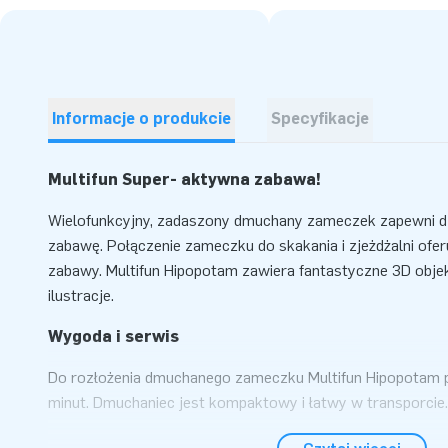
Informacje o produkcie
Specyfikacje
Multifun Super- aktywna zabawa!
Wielofunkcyjny, zadaszony dmuchany zameczek zapewni d
zabawę. Połączenie zameczku do skakania i zjeżdżalni oferu
zabawy. Multifun Hipopotam zawiera fantastyczne 3D objek
ilustracje.
Wygoda i serwis
Do rozłożenia dmuchanego zameczku Multifun Hipopotam p
minut. Dmuchaniec jest kompaktowy i łatwy w transporcie. I
atrakcja na zewnątrz jak i w środku. Przy zakupie dmuch