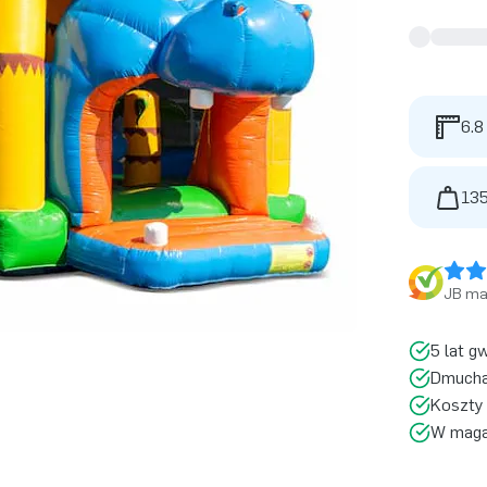
6.8
135
JB ma 
5 lat g
Dmucha
Koszty 
W magaz