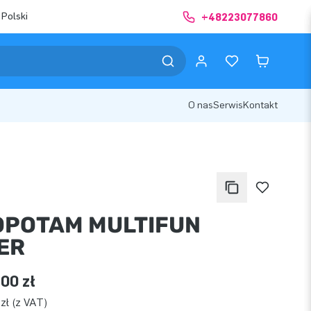
 Polski
+48223077860
O nas
Serwis
Kontakt
OPOTAM MULTIFUN
ER
00 zł
zł (z VAT)