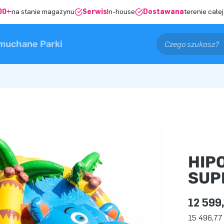
00+
na stanie magazynu
Serwis
In-house
Dostawana
terenie całej
muchane Parki
HIP
SUP
12 599,
15 496,77 