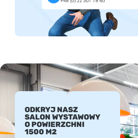
+48 (0) 22 307 78 60
ODKRYJ NASZ
SALON WYSTAWOWY
O POWIERZCHNI
1500 M2