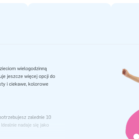
zieciom wielogodzinną
je jeszcze więcej opcji do
ty i ciekawe, kolorowe
otrzebujesz zalednie 10
dealnie nadaje się jako
ańca dmuchawe, materiały