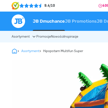
9.4/10
40
JB Dmuchance
JB Promotions
JB D
Asortyment
Promocje
Nowości
Inspiracje
Asortyment
Hipopotam Multifun Super