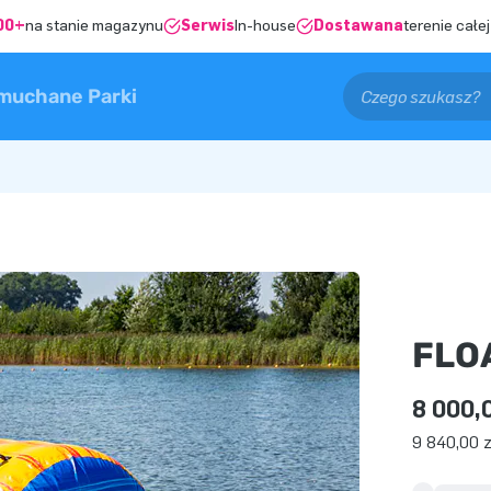
00+
na stanie magazynu
Serwis
In-house
Dostawana
terenie całej
muchane Parki
FLO
8 000,0
9 840,00 z