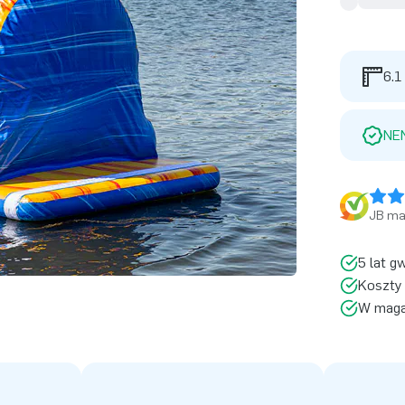
6.1
NE
JB ma 
5 lat g
Koszty 
W magaz