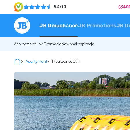
9.4/10
40
JB Dmuchance
JB Promotions
JB D
Asortyment
Promocje
Nowości
Inspiracje
Asortyment
Floatpanel Cliff