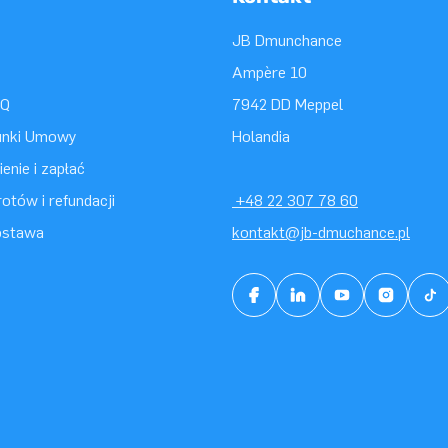
JB Dmunchance
Ampère 10
AQ
7942 DD Meppel
unki Umowy
Holandia
enie i zapłać
otów i refundacji
+48 22 307 78 60
ostawa
kontakt@jb-dmuchance.pl