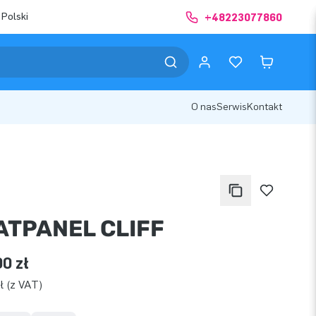
 Polski
+48223077860
O nas
Serwis
Kontakt
ATPANEL CLIFF
0 zł
ł (z VAT)