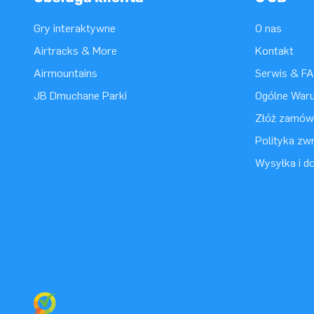
Gry interaktywne
O nas
Airtracks & More
Kontakt
Airmountains
Serwis & F
JB Dmuchane Parki
Ogólne War
Złóż zamówi
Polityka zwr
Wysyłka i d