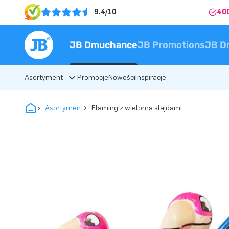
9.4/10
40
JB Dmuchance
JB Promotions
JB D
Asortyment
Promocje
Nowości
Inspiracje
Asortyment
Flaming z wieloma slajdami