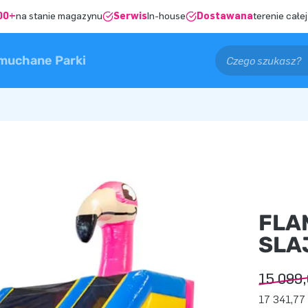
00+
na stanie magazynu
Serwis
In-house
Dostawana
terenie całej
muchane Parki
FLA
SLA
15 099,
17 341,77 