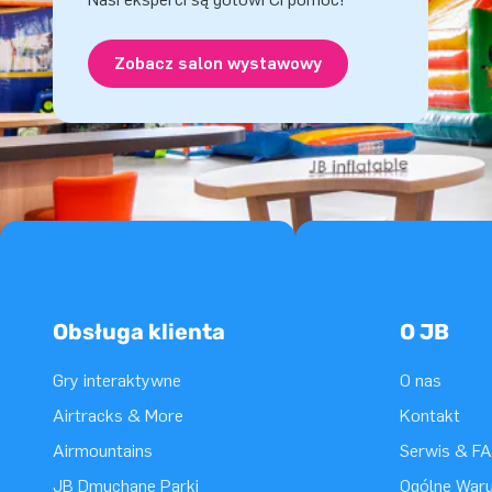
Zobacz salon wystawowy
Obsługa klienta
O JB
Gry interaktywne
O nas
Airtracks & More
Kontakt
Airmountains
Serwis & F
JB Dmuchane Parki
Ogólne War