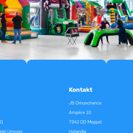
Kontakt
JB Dmunchance
Ampère 10
AQ
7942 DD Meppel
unki Umowy
Holandia