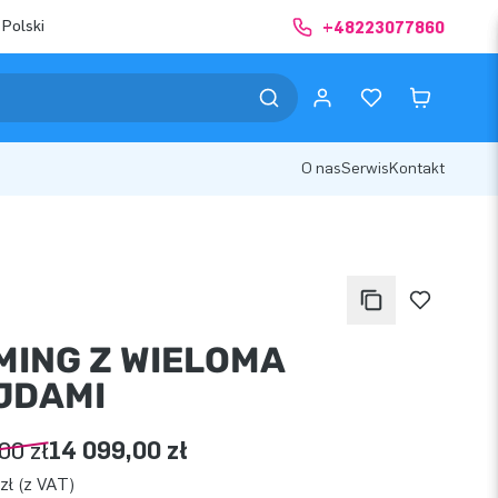
 Polski
+48223077860
O nas
Serwis
Kontakt
MING Z WIELOMA
JDAMI
00 zł
14 099,00 zł
zł (z VAT)