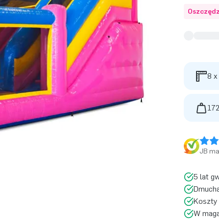
Oszczędz
8 x
172
JB ma 
5 lat g
Dmucha
Koszty 
W magaz