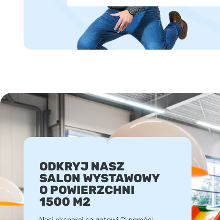
ODKRYJ NASZ
SALON WYSTAWOWY
O POWIERZCHNI
1500 M2
Nasi eksperci są gotowi Ci pomóc!