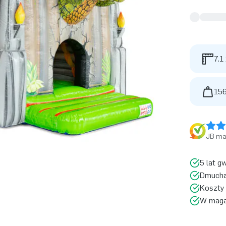
7.1
156
JB ma 
5 lat g
Dmucha
Koszty 
W magaz