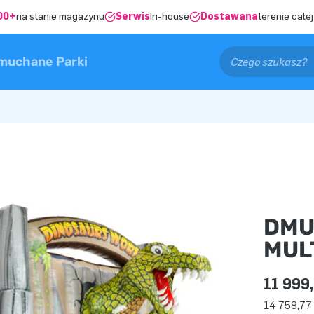
00+
na stanie magazynu
Serwis
In-house
Dostawana
terenie całej
muchane Parki
DMU
MUL
11 999,
14 758,77 