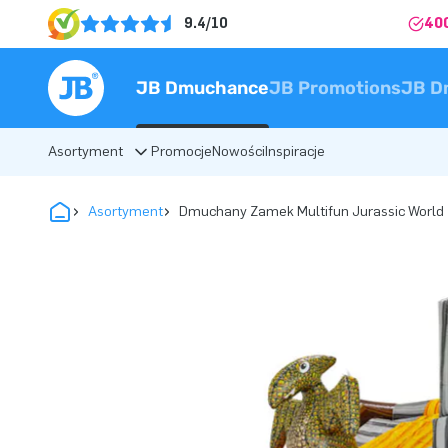
9.4/10
40
JB Dmuchance
JB Promotions
JB D
Asortyment
Promocje
Nowości
Inspiracje
Asortyment
Dmuchany Zamek Multifun Jurassic World