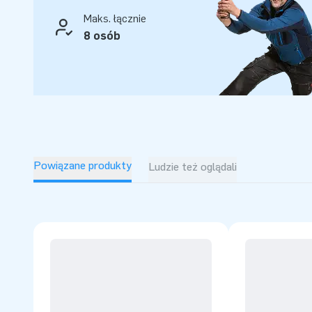
Jurassic World już dziś i przygotuj się na podróż w czasie
Maks. łącznie
najwyższej jakości i obsługi od JB!
8 osób
Powiązane produkty
Ludzie też oglądali