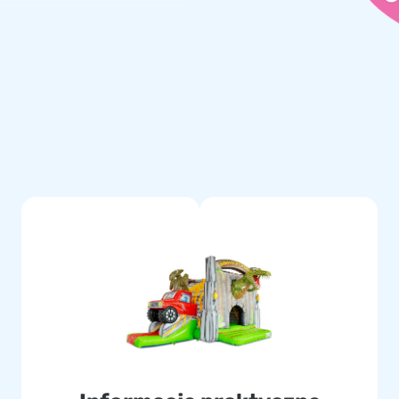
World w mniej niż 10 minut.
zkie grille. Zamek dmuchany
 transport. W zestawie jest
z jasną instrukcję obsługi.
nego doświadczenia.
dwójnie przeszywane,
twe do czyszczenia. Dzięki
m Tematem i Zapewnij Swoim
 JB Dmuchańce
ch i trwałych atrakcji
świadczony zespół dba o to,
Kup swój Zamek Dmuchany