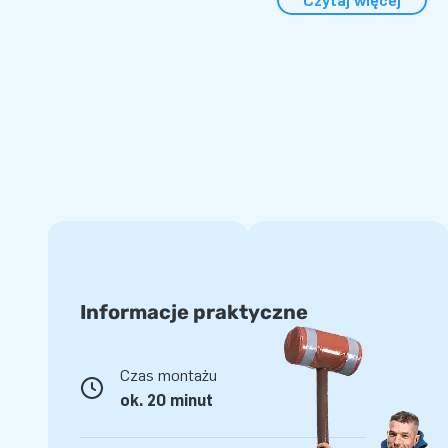
Czytaj więcej
Szybko i łatwo rozstaw zamek dmuchany Multifun Jurassic 
Idealny na imprezy tematyczne, zajęcia szkolne czy sąsied
dostarczany jest w jednej, kompaktowej części, co ułatwia
dmuchawa, materiały do mocowania, torbę transportową ora
Wszystko, co potrzebne do niezapomnianego prehistorycz
Jakość i Gwarancja
Zamki dmuchane JB są wzmocnione w wielu punktach i po
wykonane z mocnego, wysokiej jakości PVC. Są trwałe i ła
temu zapewniają latami optymalną zabawę.
Kup Ten Wyjątkowy Zamek Dmuchany Multifun z Odważny
Klientom Najlepszy Dzień w Ich Życiu!
Informacje praktyczne
Zamów u Producenta Zamków Dmuchanych Nr 1:
Czas montażu
W JB Dmuchańce specjalizujemy się w tworzeniu bezpieczny
ok. 20 minut
dmuchanych, które gwarantują zabawę i przygodę. Nasz do
aby każdy zamek dmuchany spełniał normy jakościowe. 