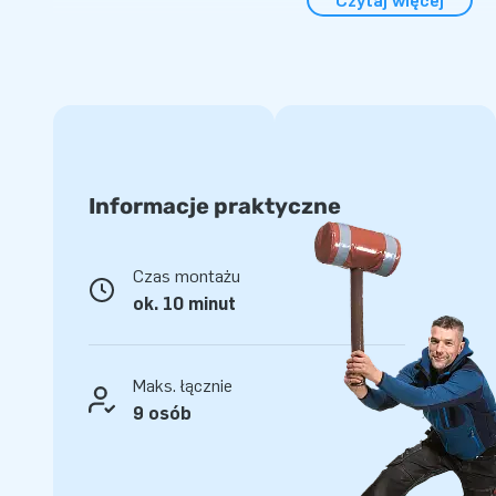
Czytaj więcej
Połączenie słupków do zabawy i zjeżdżalni zapewnia dużo u
Flamingo staje się prawdziwym faworytem. Całość jest łat
dmuchawę, zakotwicz i w kilka minut twój letni dmuchaniec
Oczywiście dmuchaniec jest dostarczany kompletnie z dmu
instrukcją.
Jakość JB, na której możesz polegać
Informacje praktyczne
Wybierając JB-Dmuchańce, stawiasz na solidne materiały, 
gwarantowaną zabawę przez wiele lat. Standardowo zapew
oferujemy serwis wewnętrzny, dzięki czemu zawsze możesz
Czas montażu
Combounce Flamingo to nie tylko wesoły element przyciąg
ok. 10 minut
Maks. łącznie
9 osób