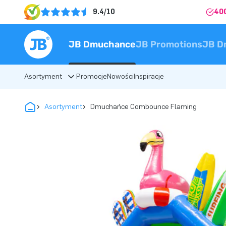
9.4/10
40
JB Dmuchance
JB Promotions
JB D
Asortyment
Promocje
Nowości
Inspiracje
Asortyment
Dmuchańce Combounce Flaming