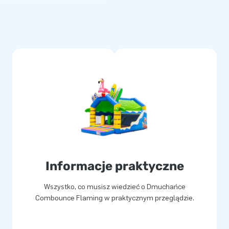
rozmaicenia i sprawia, że
wa w rozstawieniu: włącz
 jest gotowy do użytku.
chawą, śledziami i czytelną
trwałe wykończenie i
niamy 5-letnią gwarancję i
 liczyć na wsparcie.
ający wzrok, ale
Informacje praktyczne
Wszystko, co musisz wiedzieć o Dmuchańce
Combounce Flaming w praktycznym przeglądzie.