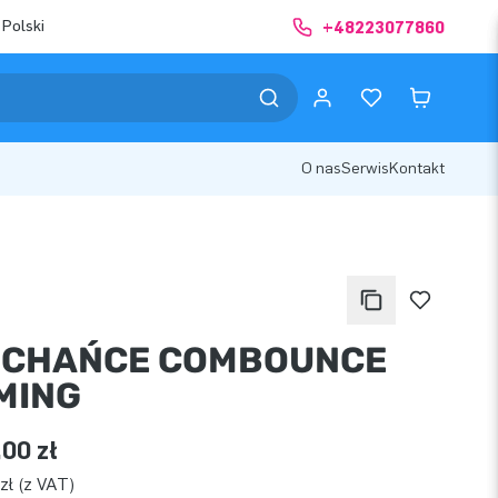
 Polski
+48223077860
O nas
Serwis
Kontakt
CHAŃCE COMBOUNCE
MING
,00 zł
zł (z VAT)