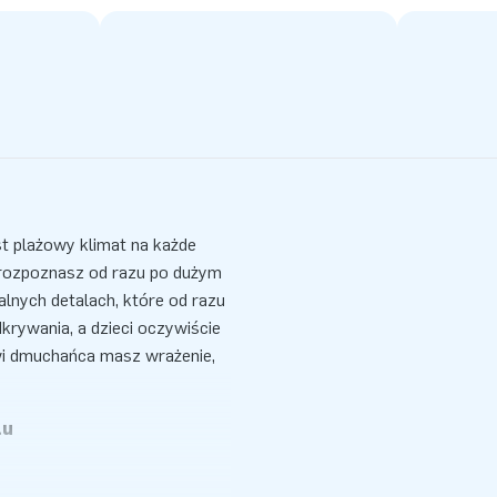
 plażowy klimat na każde
rozpoznasz od razu po dużym
lnych detalach, które od razu
krywania, a dzieci oczywiście
wi dmuchańca masz wrażenie,
lu
wspinać się i zjeżdżać.