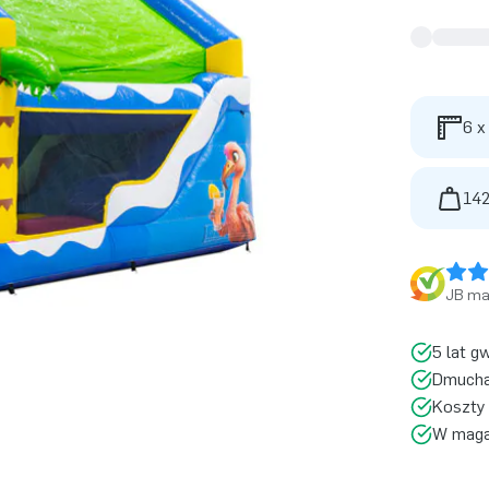
6 x
142
JB ma 
5 lat g
Dmucha
Koszty 
W magaz