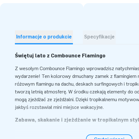
Informacje o produkcie
Specyfikacje
Świętuj lato z Combounce Flamingo
Z wesołym Combounce Flamingo wprowadzisz natychmiast
wydarzenie! Ten kolorowy dmuchany zamek z flamingiem 
różowym flamingu na dachu, deskach surfingowych i tropika
tworzą letnią atmosferę. W środku czekają elementy do od
mogą zjeżdżać ze zjeżdżalni. Dzięki tropikalnemu motywo
jakbyś rozstawiał mini miejsce wakacyjne.
Zabawa, skakanie i zjeżdżanie w tropikalnym sty
Na tym tropikalnym dmuchańcu dzieci mogą do woli skakać, 