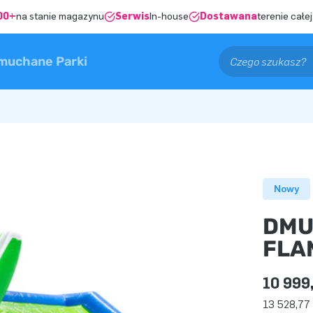
00+
na stanie magazynu
Serwis
In-house
Dostawana
terenie całej
muchane Parki
Nowy
DMU
FLA
10 999
13 528,77 