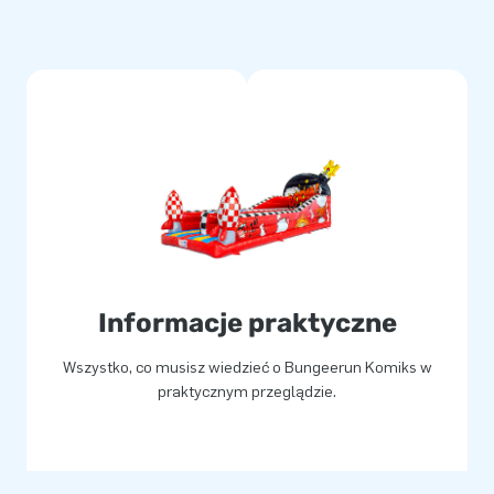
any z dmuchawą, materiałami
ą obsługi. Wszystko, czego
ym, doskonałej jakości
nie szyte, wykonane z
twe do utrzymania w czystości.
JB. Dzięki temu przez wiele
 wyjątkowy Bungeerun w
aną rozrywkę!
Informacje praktyczne
Wszystko, co musisz wiedzieć o Bungeerun Komiks w
łym świecie wybrało JB
praktycznym przeglądzie.
lienta pozwoliło nam zyskać
chanych. Dzięki naszemu
racowników logistycznych,
 dmuchane.