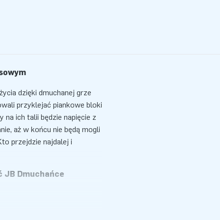
ksowym
ycia dzięki dmuchanej grze
ali przyklejać piankowe bloki
na ich talii będzie napięcie z
ie, aż w końcu nie będą mogli
o przejdzie najdalej i
ść JB Dmuchańce
 temacie – idealny na
ywki. To wyjątkowa, 10-
i kompaktowym wymiarom po