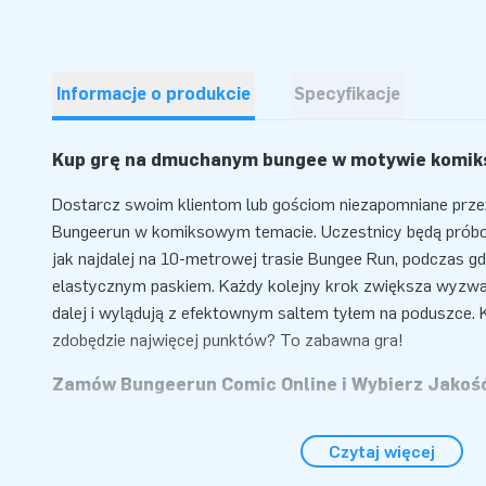
Informacje o produkcie
Specyfikacje
Kup grę na dmuchanym bungee w motywie komi
Dostarcz swoim klientom lub gościom niezapomniane przeż
Bungeerun w komiksowym temacie. Uczestnicy będą próbow
jak najdalej na 10-metrowej trasie Bungee Run, podczas gdy 
elastycznym paskiem. Każdy kolejny krok zwiększa wyzwan
dalej i wylądują z efektownym saltem tyłem na poduszce. Kt
zdobędzie najwięcej punktów? To zabawna gra!
Zamów Bungeerun Comic Online i Wybierz Jako
Wystarczy 10 minut, aby ustawić Bungeerun w komiksowym
Czytaj więcej
zawody, imprezy sportowe czy jako atrakcja w parku rozr
metrowa dmuchana poduszka, łatwa do transportu dzięk