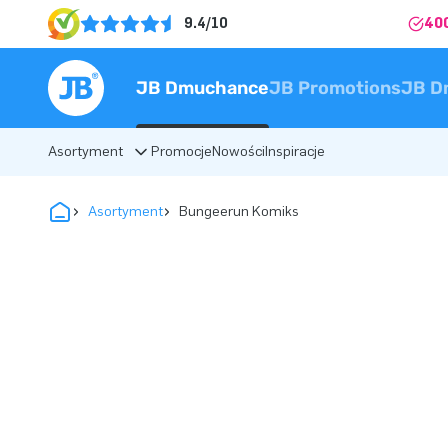
9.4/10
40
JB Dmuchance
JB Promotions
JB D
Asortyment
Promocje
Nowości
Inspiracje
Asortyment
Bungeerun Komiks