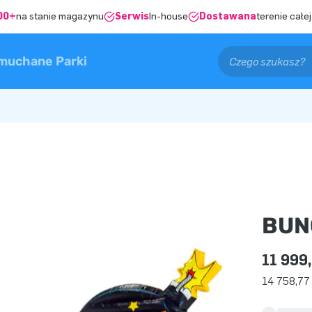
00+
na stanie magazynu
Serwis
In-house
Dostawana
terenie całej
muchane Parki
BUN
11 999,
14 758,77 