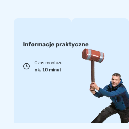
złożeniu. Bungeerun w komiksowym temacie jest dostarcz
do zakotwiczenia, torbą transportową i czytelną instrukcj
potrzebujesz, by zapewnić świetną zabawę!
Kup dmuchany poduszkowiec w temacie komiksow
Informacje praktyczne
Poduszki JB są wzmacniane na wielu punktach i wielokrot
mocnego, wysokiej jakości PVC. Dzięki temu są trwałe i ła
Poduszka jest dodatkowo objęta 5-letnią gwarancją przez 
Czas montażu
lat zapewnisz optymalną zabawę tym produktem. Kup ten
ok. 10 minut
motywie komiksowym i spraw swoim klientom niezapomni
Tysiące Klientów Wybrało JB Dmuchańce
Jesteśmy dumni, że tysiące zadowolonych klientów na ca
Dmuchańce. Nasze zaangażowanie w jakość i satysfakcję k
reputację jako wiodący dostawca unikalnych atrakcji dmu
zespołowi utalentowanych projektantów, deweloperów i p
regularnie dostarczamy innowacyjne i przyjemne produkty