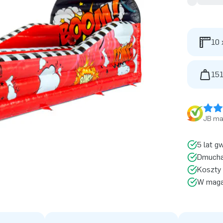
10 
151
JB ma 
5 lat g
Dmucha
Koszty 
W magaz