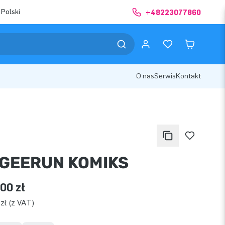
 Polski
+48223077860
O nas
Serwis
Kontakt
GEERUN KOMIKS
00 zł
zł (z VAT)