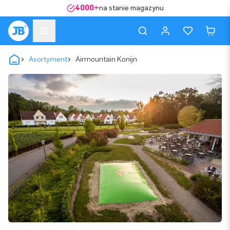
4000+
na stanie magazynu
Asortyment
Airmountain Konijn