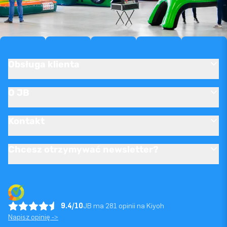
Obsługa klienta
O JB
Kontakt
Chcesz otrzymywać newsletter?
9.4/10
JB ma 281 opinii na Kiyoh
Napisz opinię ->