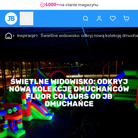
4000+
na stanie magazynu
Inspiracje
Świetlne widowisko: odkryj nową kolekcję dmuch
ŚWIETLNE WIDOWISKO: ODKRYJ
NOWĄ KOLEKCJĘ DMUCHAŃCÓW
FLUOR COLOURS OD JB
DMUCHAŃCE