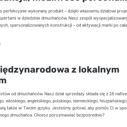
 perfekcyjnie wykonany produkt – dzięki własnemu działowi pro
spertami w dziedzinie dmuchańców. Nasz zespół wyspecjalizowa
lnych, spersonalizowanych konstrukcji – od aktywacji marki po cał
iędzynarodowa z lokalnym
em
istów od dmuchańców. Nasz dział sprzedaży składa się z 16 nativ
go, włoskiego, angielskiego, polskiego, niemieckiego, hiszpańskiego
ą także w Twoim języku. Jesteśmy gotowi, aby pomóc Ci w sposó
ealnego dmuchańca. Chcesz porozmawiać bezpośrednio?