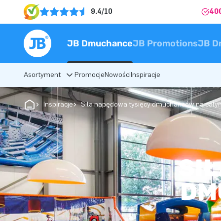
9.4/10
40
JB Dmuchance
JB Promotions
JB D
Asortyment
Promocje
Nowości
Inspiracje
Inspiracje
Siła napędowa tysięcy dmuchańców na cały
SI
DM