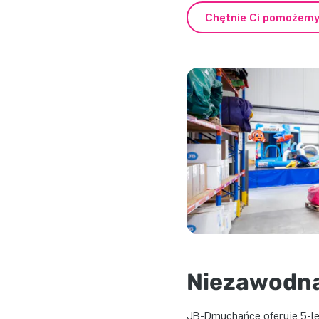
Chętnie Ci pomożemy
Niezawodna
JB-Dmuchańce oferuje 5-le