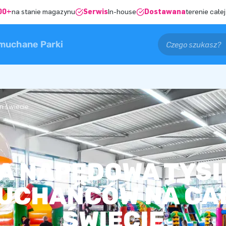
00+
na stanie magazynu
Serwis
In-house
Dostawana
terenie całej
muchane Parki
m świecie
ŁA NAPĘDOWA TYSI
UCHAŃCÓW NA CA
ŚWIECIE