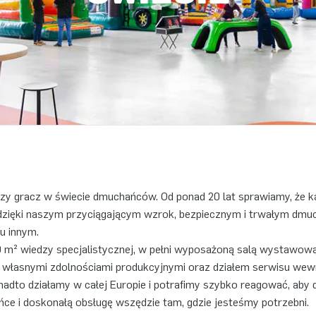
y gracz w świecie dmuchańców. Od ponad 20 lat sprawiamy, że k
 dzięki naszym przyciągającym wzrok, bezpiecznym i trwałym d
u innym.
m² wiedzy specjalistycznej, w pełni wyposażoną salą wystawową
własnymi zdolnościami produkcyjnymi oraz działem serwisu wew
adto działamy w całej Europie i potrafimy szybko reagować, aby 
ce i doskonałą obsługę wszędzie tam, gdzie jesteśmy potrzebni.