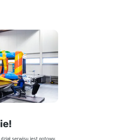
ie!
ział serwisu jest gotowy,