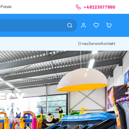
 Polski
+48223077860
O nas
Serwis
Kontakt
ĘCY
ŁYM