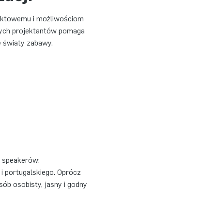
jektowemu i możliwościom
nych projektantów pomaga
e światy zabawy.
e speakerów:
 i portugalskiego. Oprócz
b osobisty, jasny i godny