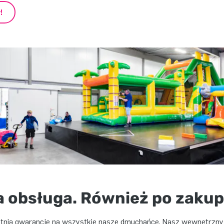
!
 obsługa. Również po zakup
tnią gwarancję na wszystkie nasze dmuchańce. Nasz wewnętrzny d