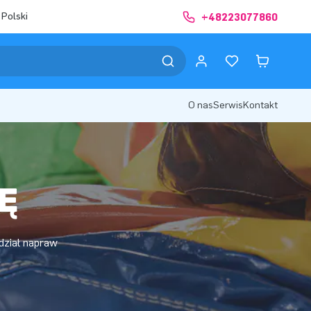
 Polski
+48223077860
O nas
Serwis
Kontakt
Ę
dział napraw