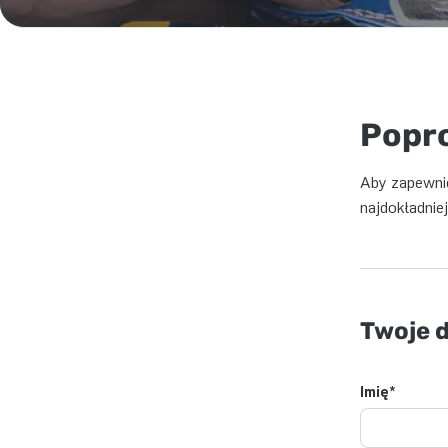
Popr
Aby zapewnić
najdokładnie
Twoje 
Imię
*