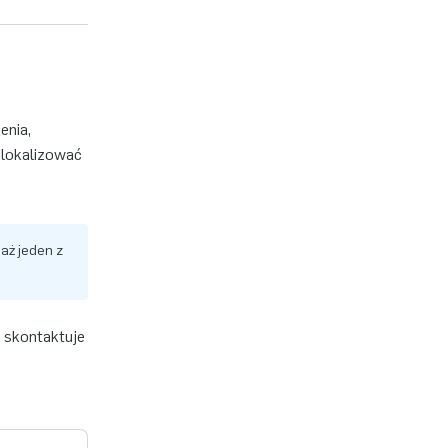
enia,
zlokalizować
aż jeden z
 skontaktuje