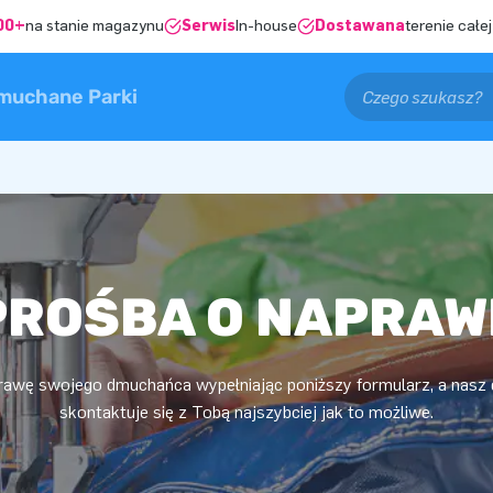
00+
na stanie magazynu
Serwis
In-house
Dostawana
terenie całej
muchane Parki
PROŚBA O NAPRAW
wę swojego dmuchańca wypełniając poniższy formularz, a nasz 
skontaktuje się z Tobą najszybciej jak to możliwe.