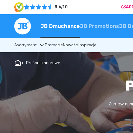
9.4/10
40
JB Dmuchance
JB Promotions
JB D
Asortyment
Promocje
Nowości
Inspiracje
Prośba o naprawę
Zamów napra