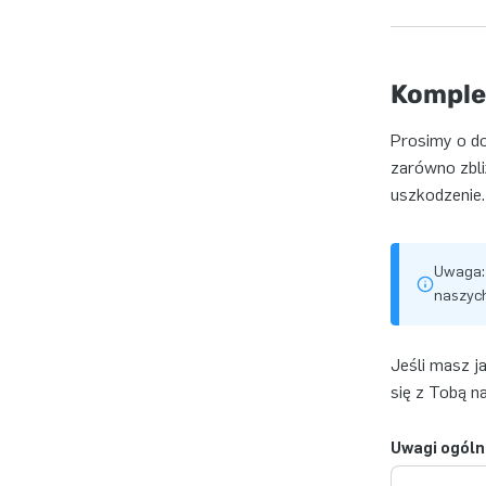
Komple
Prosimy o do
zarówno zbli
uszkodzenie.
Uwaga: 
naszych
Jeśli masz j
się z Tobą na
Uwagi ogóln