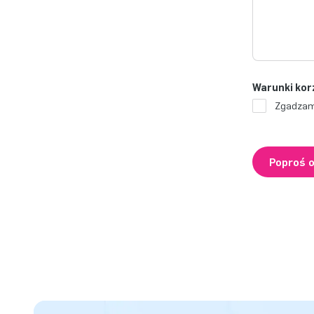
Warunki kor
Zgadzam
Poproś 