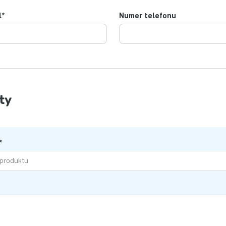
l
*
Numer telefonu
ty
*