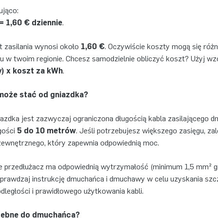
ująco:
= 1,60 € dziennie
.
t zasilania wynosi około
1,60 €
. Oczywiście koszty mogą się różn
 w twoim regionie. Chcesz samodzielnie obliczyć koszt? Użyj wz
y) x koszt za kWh
.
może stać od gniazdka?
azdka jest zazwyczaj ograniczona długością kabla zasilającego
gości
5 do 10 metrów
. Jeśli potrzebujesz większego zasięgu, z
zewnętrznego, który zapewnia odpowiednią moc.
 że przedłużacz ma odpowiednią wytrzymałość (minimum 1,5 mm² gr
sprawdzaj instrukcję dmuchańca i dmuchawy w celu uzyskania s
ległości i prawidłowego użytkowania kabli.
trzebne do dmuchańca?