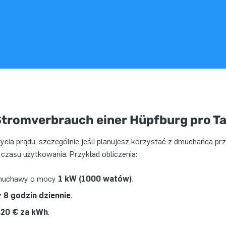
Stromverbrauch einer Hüpfburg pro T
ycia prądu, szczególnie jeśli planujesz korzystać z dmuchańca pr
czasu użytkowania. Przykład obliczenia:
dmuchawy o mocy
1 kW (1000 watów)
.
z
8 godzin dziennie
.
,20 € za kWh
.