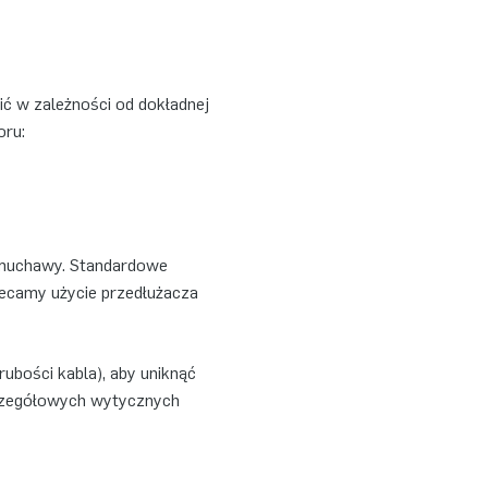
ić w zależności od dokładnej
oru:
 dmuchawy. Standardowe
alecamy użycie przedłużacza
ubości kabla), aby uniknąć
zczegółowych wytycznych