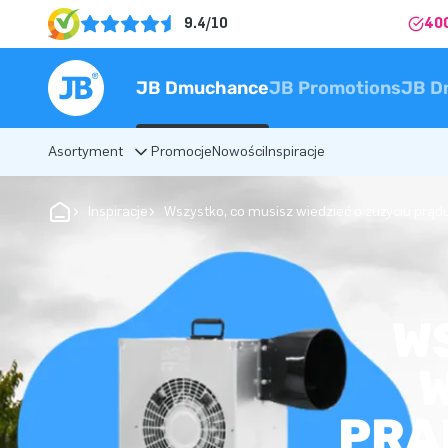
9.4/10
40
JB Dmuchance
JB Promotions
JB D
Asortyment
Promocje
Nowości
Inspiracje
Inspiracje
Wszystko, co musisz wiedzieć o zużyciu prą
W
W
PRĄ