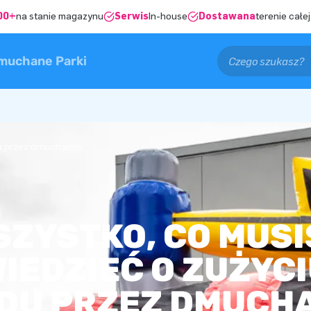
00+
na stanie magazynu
Serwis
In-house
Dostawana
terenie całej
muchane Parki
du przez dmuchańce
SZYSTKO, CO MUSI
IEDZIEĆ O ZUŻYC
DU PRZEZ DMUCH