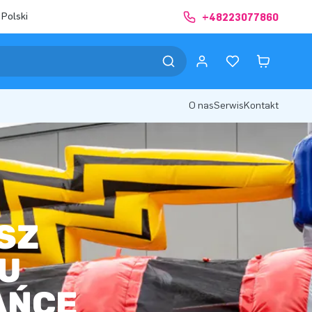
 Polski
+48223077860
O nas
Serwis
Kontakt
SZ
IU
AŃCE