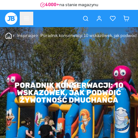
4000+
na stanie magazynu
Inspiracje
Poradnik konserwacji: 10 wskazówek, jak podwoi
PORADNIK KONSERWACJI: 10
WSKAZÓWEK, JAK PODWOIĆ
ŻYWOTNOŚĆ DMUCHAŃCA