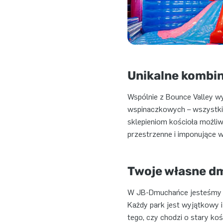
Unikalne kombi
Wspólnie z Bounce Valley wy
wspinaczkowych – wszystkie 
sklepieniom kościoła możli
przestrzenne i imponujące w
Twoje własne d
W JB-Dmuchańce jesteśmy dum
Każdy park jest wyjątkowy i 
tego, czy chodzi o stary ko