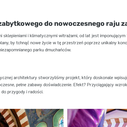
 zabytkowego do nowoczesnego raju 
mi sklepieniami i klimatycznymi witrażami, od lat jest imponujący
 plany, by tchnąć nowe życie w tę przestrzeń poprzez unikalny ko
ji niezapomnianego parku dmuchańców.
cznej architektury stworzyliśmy projekt, który doskonale wpisuj
oczesne, pełne zabawy doświadczenie. Efekt? Przyciągający wzrok
do przygody i radości.