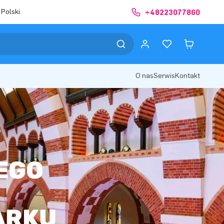
 Polski
+48223077860
O nas
Serwis
Kontakt
EGO
ARKU