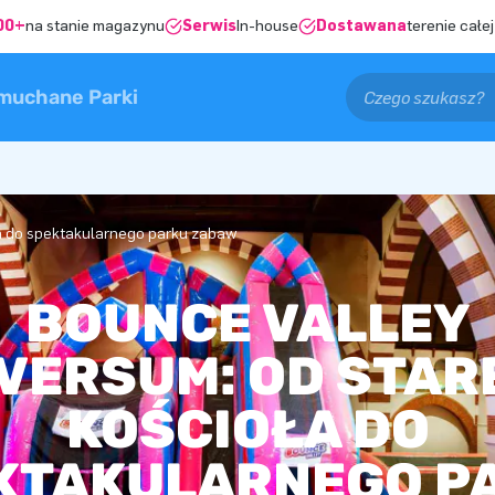
00+
na stanie magazynu
Serwis
In-house
Dostawana
terenie całej
muchane Parki
ła do spektakularnego parku zabaw
BOUNCE VALLEY
LVERSUM: OD STAR
KOŚCIOŁA DO
KTAKULARNEGO P