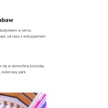
zabaw
m budynkiem w sercu
ncept, od razu z entuzjazmem
e się w atmosferę kościoła,
, kolorowy park