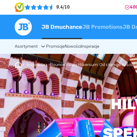
9.4/10
40
JB Dmuchance
JB Promotions
JB D
Asortyment
Promocje
Nowości
Inspiracje
Inspiracje
Bounce Valley Hilversum: Od starego kościo
HI
SPE