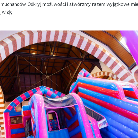
dmuchańców. Odkryj możliwości i stwórzmy razem wyjątkowe mie
 wizję.