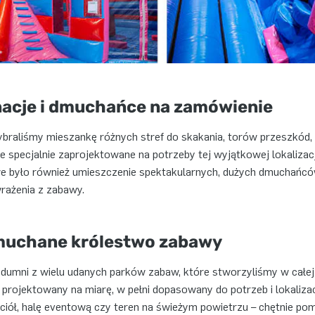
nacje i dmuchańce na zamówienie
braliśmy mieszankę różnych stref do skakania, torów przeszkód, zj
specjalnie zaprojektowane na potrzeby tej wyjątkowej lokalizacj
we było również umieszczenie spektakularnych, dużych dmuchańcó
rażenia z zabawy.
muchane królestwo zabawy
ni z wielu udanych parków zabaw, które stworzyliśmy w całej Hol
projektowany na miarę, w pełni dopasowany do potrzeb i lokalizacji
ściół, halę eventową czy teren na świeżym powietrzu – chętnie p