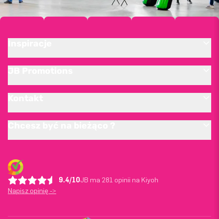
Inspiracje
JB Promotions
Kontakt
Chcesz być na bieżąco ?
9.4/10
JB ma 281 opinii na Kiyoh
Napisz opinię ->