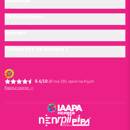
Inspiracje
JB Promotions
Kontakt
Chcesz być na bieżąco ?
9.4/10
JB ma 281 opinii na Kiyoh
Napisz opinię ->