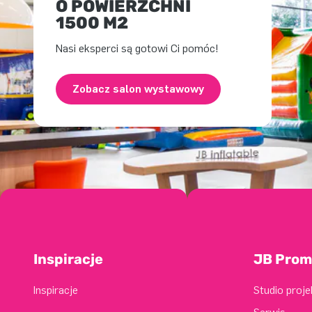
O POWIERZCHNI
1500 M2
Nasi eksperci są gotowi Ci pomóc!
Zobacz salon wystawowy
Inspiracje
JB Prom
Inspiracje
Studio proj