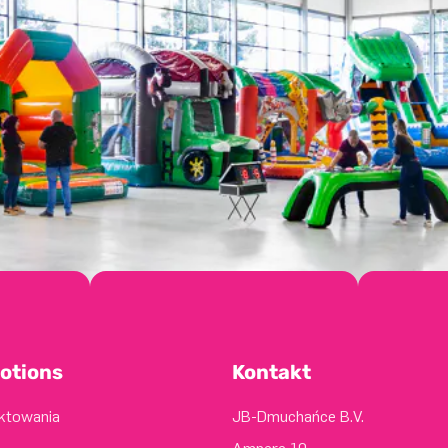
otions
Kontakt
ektowania
JB-Dmuchańce B.V.