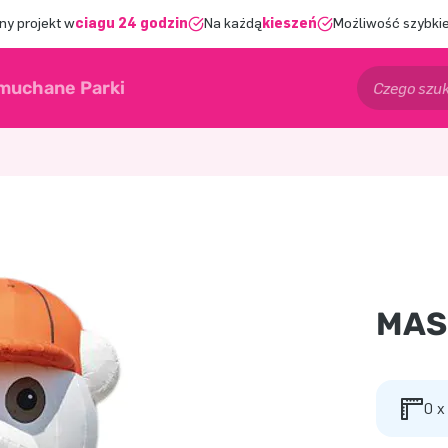
ny projekt w
ciągu 24 godzin
Na każdą
kieszeń
Możliwość szybkie
muchane Parki
MAS
0 x