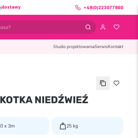
j
dostawy
+48(0)223077860
Studio projektowania
Serwis
Kontakt
KOTKA NIEDŹWIEŹ
 0 x 3m
25 kg