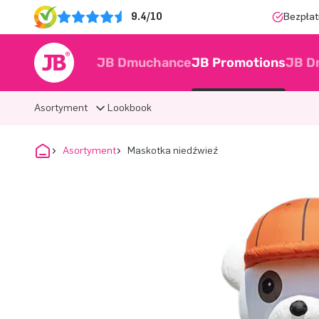
9.4/10
Bezpłat
JB Dmuchance
JB Promotions
JB D
Asortyment
Lookbook
Asortyment
Maskotka niedźwieź