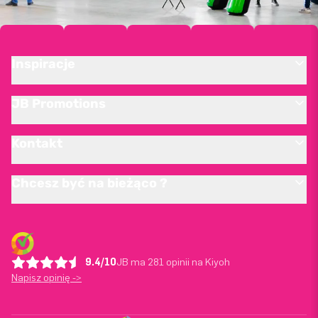
Inspiracje
JB Promotions
Kontakt
Chcesz być na bieżąco ?
9.4/10
JB ma 281 opinii na Kiyoh
Napisz opinię ->